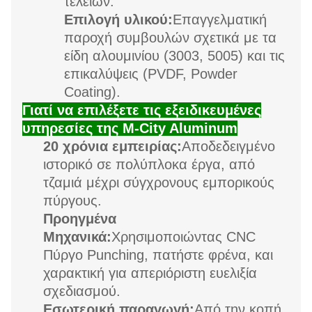
τελειών.
Επιλογή υλικού:
Επαγγελματική
παροχή συμβουλών σχετικά με τα
είδη αλουμινίου (3003, 5005) και τις
επικαλύψεις (PVDF, Powder
Coating).
Γιατί να επιλέξετε τις εξειδικευμένες
υπηρεσίες της M-City Aluminum
20 χρόνια εμπειρίας:
Αποδεδειγμένο
ιστορικό σε πολύπλοκα έργα, από
τζαμιά μέχρι σύγχρονους εμπορικούς
πύργους.
Προηγμένα
Μηχανικά:
Χρησιμοποιώντας CNC
Πύργο Punching, πατήστε φρένα, και
χαρακτική για απεριόριστη ευελιξία
σχεδιασμού.
Εσωτερική παραγωγή:
Από την κοπή