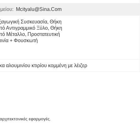
μείου:
Mcityalu@sina.com
ξαγωγική Συσκευασία, Θήκη 
πό Αντιγραμμικό Ξύλο, Θήκη 
πό Μέταλλο, Προστατευτική 
αινία + Φουσκωτή 
α αλουμινίου κτιρίου κομμένη με λέιζερ
αρχιτεκτονικές εφαρμογές.