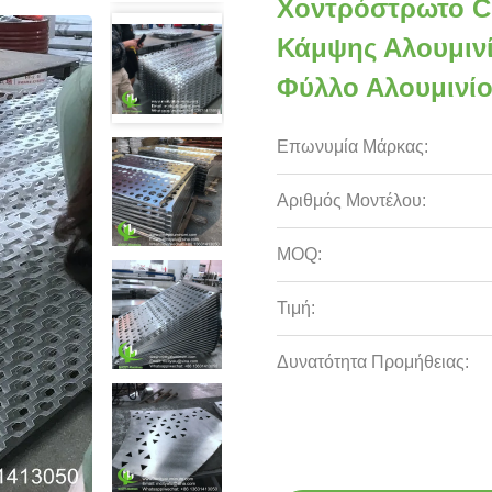
Χοντρόστρωτο C
Κάμψης Αλουμιν
Φύλλο Αλουμινί
Επωνυμία Μάρκας:
Αριθμός Μοντέλου:
MOQ:
Τιμή:
Δυνατότητα Προμήθειας: