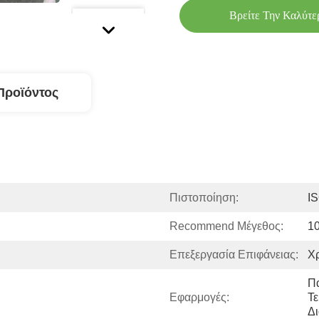
Βρείτε Την Καλύτε
Προϊόντος
Πιστοποίηση:
I
Recommend Μέγεθος:
1
Επεξεργασία Επιφάνειας:
Χρ
Π
Εφαρμογές:
Τε
Δ