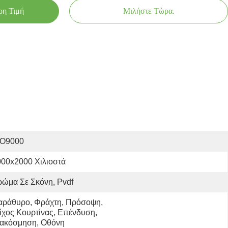
ρη Τιμή
Μιλήστε Τώρα.
SO9000
000x2000 Χιλιοστά
ώμα Σε Σκόνη, Pvdf
αράθυρο, Φράχτη, Πρόσοψη, 
ίχος Κουρτίνας, Επένδυση, 
ιακόσμηση, Οθόνη