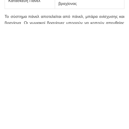
Photo
Video Call
Audio Call
Εξωτερικό Διακοσμητικό Πάνελ Αλουμινίου με
Στρογγυλές Τρύπες