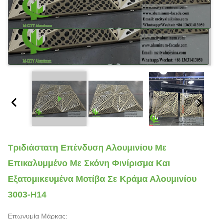
Τριδιάστατη Επένδυση Αλουμινίου Με
Επικαλυμμένο Με Σκόνη Φινίρισμα Και
Εξατομικευμένα Μοτίβα Σε Κράμα Αλουμινίου
3003-H14
Επωνυμία Μάρκας: