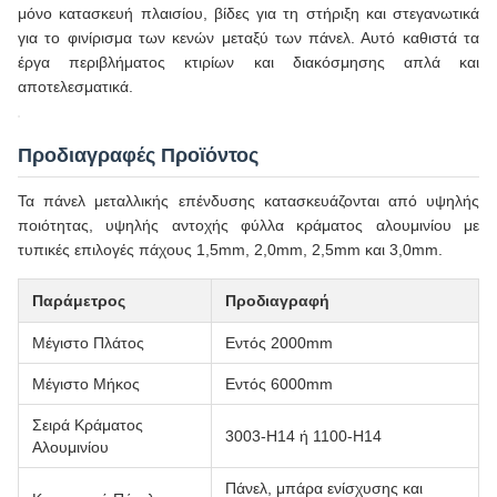
Cherry
8:29 PM
Κυματοειδές Διάτρητο Φύλλο Αλουμινίου Οθόνης
Good day, what product are you looking for?
Συναρμολόγηση Μεταλλικής Όψης με Χάραξη CNC