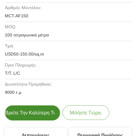
Αριθμός Μοντέλου:
MCT-AF150
MOQ:
100 τετραγωνικά μέτρα
Τιμή:
USD50-150.00/sq,m
Όροι Πληρωμής:
T/T, L/C
Δυνατότητα Προμήθειας:
9000 τ.μ.
Βρείτε Την Καλύτερη Τιμή
Μιλήστε Τώρα.
Λεπτομέρειες
Περιγραφή Προϊόντος