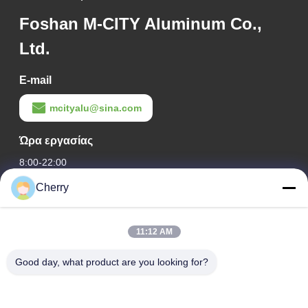
Foshan M-CITY Aluminum Co.,
Ltd.
E-mail
mcityalu@sina.com
Ώρα εργασίας
8:00-22:00
Cherry
Η διεύθυνσή μας
Διεύθυνση εταιρείας
11:12 AM
Βιομηχανικό πάρκο Hegui, Lishui, Nanhai Foshan Guangdong
P.R.China.
Good day, what product are you looking for?
Διεύθυνση εργοστασίου
Βιομηχανικό πάρκο Hegui, Lishui, Nanhai Foshan Guangdong