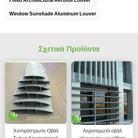
Fixed Architectural Aerofoil Louver
Window Sunshade Aluminum Louver
Σχετικά Προϊόντα
Χοντρόστρωτο Οβάλ
Αεροτομωτό οβάλ