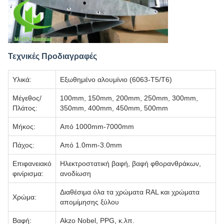
Τεχνικές Προδιαγραφές
Υλικά:
Εξωθημένο αλουμίνιο (6063-T5/T6)
Μέγεθος/
100mm, 150mm, 200mm, 250mm, 300mm,
Πλάτος:
350mm, 400mm, 450mm, 500mm
Μήκος:
Από 1000mm-7000mm
Πάχος:
Από 1.0mm-3.0mm
Επιφανειακό
Ηλεκτροστατική βαφή, βαφή φθορανθράκων,
φινίρισμα:
ανοδίωση
Διαθέσιμα όλα τα χρώματα RAL και χρώματα
Χρώμα:
απομίμησης ξύλου
Βαφή:
Akzo Nobel, PPG, κ.λπ.