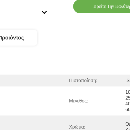
Βρείτε Την Καλύτε
Προϊόντος
Πιστοποίηση:
I
1
2
Μέγεθος:
4
6
Οπ
Χρώμα:
Κ