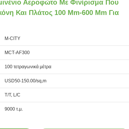
μινένιο Αεροφώτο Με Φινίρισμα Που
κόνη Και Πλάτος 100 Mm-600 Mm Για
M-CITY
MCT-AF300
100 τετραγωνικά μέτρα
USD50-150.00/sq,m
T/T, L/C
9000 τ.μ.