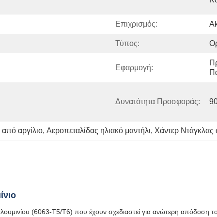
Επιχρισμός:
Ak
Τύπος:
Ορ
Π
Εφαρμογή:
Π
Δυνατότητα Προσφοράς:
90
 από αργίλιο
, 
Αεροπεταλίδας ηλιακό μαντήλι
, 
Χάντερ Ντάγκλας
ίνιο
ας αλουμινίου (6063-T5/T6) που έχουν σχεδιαστεί για ανώτερη απόδοση 