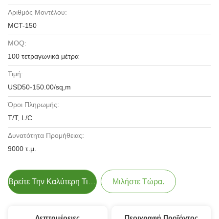
Αριθμός Μοντέλου:
MCT-150
MOQ:
100 τετραγωνικά μέτρα
Τιμή:
USD50-150.00/sq,m
Όροι Πληρωμής:
T/T, L/C
Δυνατότητα Προμήθειας:
9000 τ.μ.
Βρείτε Την Καλύτερη Τιμή
Μιλήστε Τώρα.
Λεπτομέρειες
Περιγραφή Προϊόντος