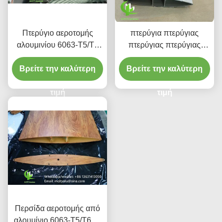
Πτερύγιο αεροτομής
πτερύγια πτερύγιας
αλουμινίου 6063-T5/T6
πτερύγιας πτερύγιας
με φινίρισμα βαφής PVDF
πτερύγιας πτερύγιας
σε πλάτος 100mm έως
Βρείτε την καλύτερη
Βρείτε την καλύτερη
πτερύγιας πτερύγιας
600mm για προσόψεις
πτερύγιας πτερύγιας
και επενδύσεις
τιμή
τιμή
Περσίδα αεροτομής από
αλουμίνιο 6063-T5/T6 με