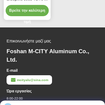
φινίρισμα υφής ξύλου,
Βρείτε την καλύτερη
πλάτους 100mm έως
600mm για αρχιτεκτονικές
προσόψεις
τιμή
Επικοινωνήστε μαζί μας
Foshan M-CITY Aluminum Co.,
Ltd.
E-mail
mcityalu@sina.com
Ώρα εργασίας
8:00-22:00