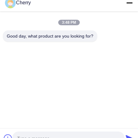
Cherry
Η διεύθυνσή μας
Διεύθυνση εταιρείας
3:48 PM
Βιομηχανικό πάρκο Hegui, Lishui, Nanhai Foshan Guangdong
P.R.China.
Good day, what product are you looking for?
Διεύθυνση εργοστασίου
Βιομηχανικό πάρκο Hegui, Lishui, Nanhai Foshan Guangdong
P.R.China.
τηλ
0086-13631413050
Κίνα Καλή ποιότητα διάτρητη πρόσοψη από αλουμίνιο
Προμηθευτής. -2026 Foshan M-CITY Aluminum Co., Ltd. Όλα τα
δικαιώματα διατηρούνται.