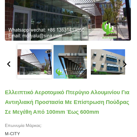
Ελλειπτικό Αεροτομικό Πτερύγιο Αλουμινίου Για
Αντιηλιακή Προστασία Με Επίστρωση Πούδρας
Σε Μεγέθη Από 100mm Έως 600mm
Επωνυμία Μάρκας:
M-CITY