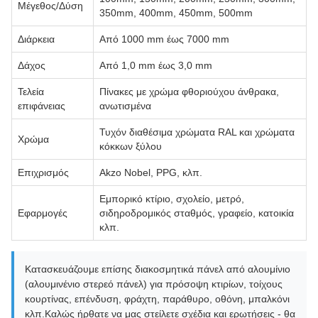
Μέγεθος/Δύση
350mm, 400mm, 450mm, 500mm
Διάρκεια
Από 1000 mm έως 7000 mm
Δάχος
Από 1,0 mm έως 3,0 mm
Τελεία
Πίνακες με χρώμα φθοριούχου άνθρακα,
επιφάνειας
ανωτισμένα
Τυχόν διαθέσιμα χρώματα RAL και χρώματα
Χρώμα
κόκκων ξύλου
Επιχρισμός
Akzo Nobel, PPG, κλπ.
Εμπορικό κτίριο, σχολείο, μετρό,
Εφαρμογές
σιδηροδρομικός σταθμός, γραφείο, κατοικία
κλπ.
Κατασκευάζουμε επίσης διακοσμητικά πάνελ από αλουμίνιο
(αλουμινένιο στερεό πάνελ) για πρόσοψη κτιρίων, τοίχους
κουρτίνας, επένδυση, φράχτη, παράθυρο, οθόνη, μπαλκόνι
κλπ.Καλώς ήρθατε να μας στείλετε σχέδια και ερωτήσεις - θα