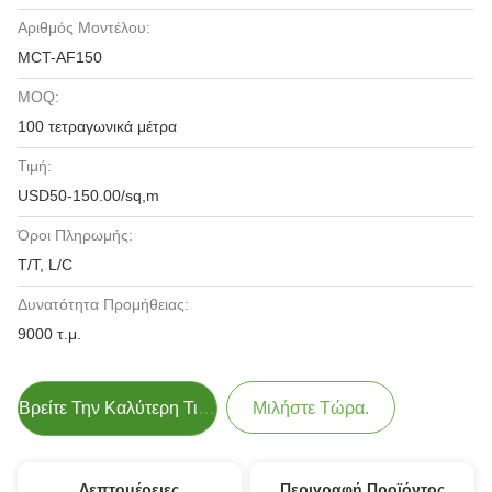
Αριθμός Μοντέλου:
MCT-AF150
MOQ:
100 τετραγωνικά μέτρα
Τιμή:
USD50-150.00/sq,m
Όροι Πληρωμής:
T/T, L/C
Δυνατότητα Προμήθειας:
9000 τ.μ.
Βρείτε Την Καλύτερη Τιμή
Μιλήστε Τώρα.
Λεπτομέρειες
Περιγραφή Προϊόντος