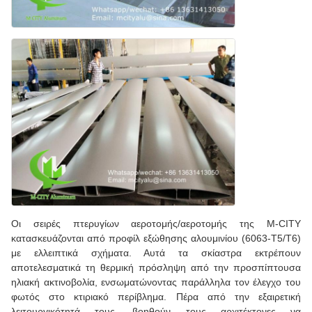
Οι σειρές πτερυγίων αεροτομής/αεροτομής της M-CITY
κατασκευάζονται από προφίλ εξώθησης αλουμινίου (6063-T5/T6)
με ελλειπτικά σχήματα. Αυτά τα σκίαστρα εκτρέπουν
αποτελεσματικά τη θερμική πρόσληψη από την προσπίπτουσα
ηλιακή ακτινοβολία, ενσωματώνοντας παράλληλα τον έλεγχο του
φωτός στο κτιριακό περίβλημα. Πέρα από την εξαιρετική
λειτουργικότητά τους, βοηθούν τους αρχιτέκτονες να