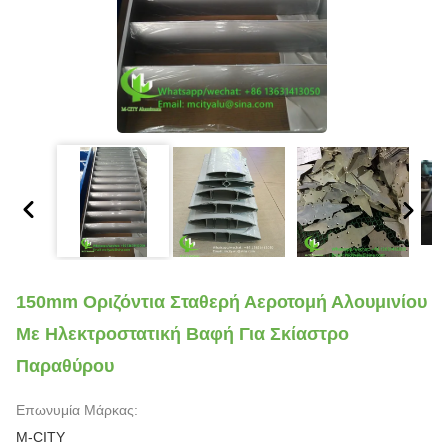
150mm Οριζόντια Σταθερή Αεροτομή Αλουμινίου
Με Ηλεκτροστατική Βαφή Για Σκίαστρο
Παραθύρου
Επωνυμία Μάρκας:
M-CITY