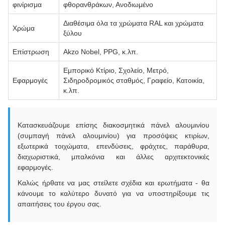
φινίρισμα
φθορανθράκων, Ανοδιωμένο
Διαθέσιμα όλα τα χρώματα RAL και χρώματα
Χρώμα
ξύλου
Επίστρωση
Akzo Nobel, PPG, κ.λπ.
Εμπορικό Κτίριο, Σχολείο, Μετρό,
Εφαρμογές
Σιδηροδρομικός σταθμός, Γραφείο, Κατοικία,
κ.λπ.
Κατασκευάζουμε επίσης διακοσμητικά πάνελ αλουμινίου
(συμπαγή πάνελ αλουμινίου) για προσόψεις κτιρίων,
εξωτερικά τοιχώματα, επενδύσεις, φράχτες, παράθυρα,
διαχωριστικά, μπαλκόνια και άλλες αρχιτεκτονικές
εφαρμογές.
Καλώς ήρθατε να μας στείλετε σχέδια και ερωτήματα - θα
κάνουμε το καλύτερο δυνατό για να υποστηρίξουμε τις
απαιτήσεις του έργου σας.