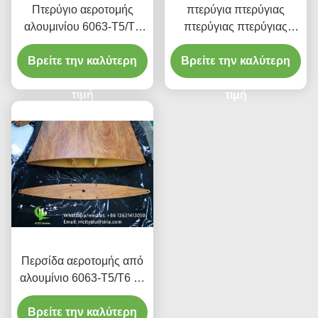
Πτερύγιο αεροτομής
πτερύγια πτερύγιας
αλουμινίου 6063-T5/T6
πτερύγιας πτερύγιας
με φινίρισμα βαφής PVDF
πτερύγιας πτερύγιας
σε πλάτος 100mm έως
Βρείτε την καλύτερη
Βρείτε την καλύτερη
πτερύγιας πτερύγιας
600mm για προσόψεις
πτερύγιας πτερύγιας
και επενδύσεις
τιμή
τιμή
Περσίδα αεροτομής από
αλουμίνιο 6063-T5/T6 με
φινίρισμα υφής ξύλου,
Βρείτε την καλύτερη
πλάτους 100mm έως