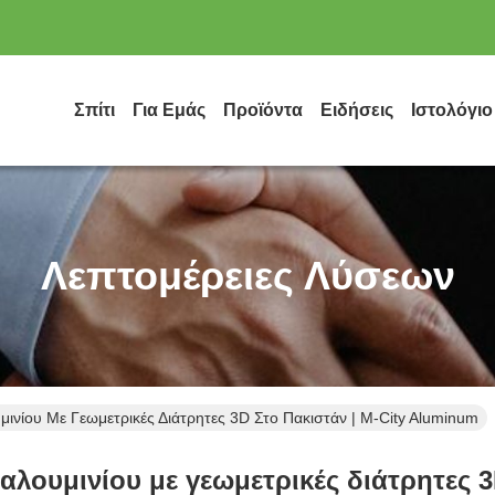
Σπίτι
Για Εμάς
Προϊόντα
Ειδήσεις
Ιστολόγιο
Λεπτομέρειες Λύσεων
ίου Με Γεωμετρικές Διάτρητες 3D Στο Πακιστάν | M-City Aluminum
ουμινίου με γεωμετρικές διάτρητες 3