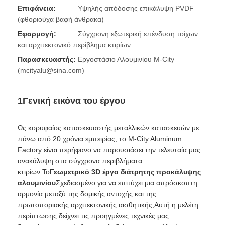
Επιφάνεια:
Υψηλής απόδοσης επικάλυψη PVDF
(φθοριούχα βαφή άνθρακα)
Εφαρμογή:
Σύγχρονη εξωτερική επένδυση τοίχων
και αρχιτεκτονικό περίβλημα κτιρίων
Παρασκευαστής:
Εργοστάσιο Αλουμινίου M-City
(mcityalu@sina.com)
1Γενική εικόνα του έργου
Ως κορυφαίος κατασκευαστής μεταλλικών κατασκευών με
πάνω από 20 χρόνια εμπειρίας, το M-City Aluminum
Factory είναι περήφανο να παρουσιάσει την τελευταία μας
ανακάλυψη στα σύγχρονα περιβλήματα
κτιρίων:Το
Γεωμετρικό 3D έργο διάτρητης προκάλυψης
αλουμινίου
Σχεδιασμένο για να επιτύχει μια απρόσκοπτη
αρμονία μεταξύ της δομικής αντοχής και της
πρωτοποριακής αρχιτεκτονικής αισθητικής,Αυτή η μελέτη
περίπτωσης δείχνει τις προηγμένες τεχνικές μας