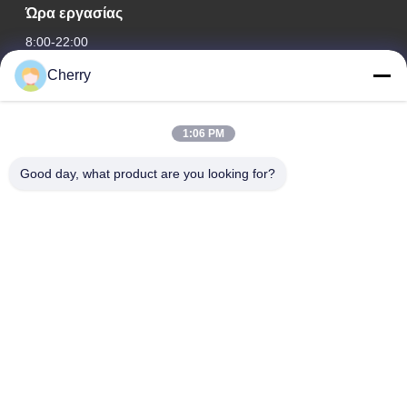
Ώρα εργασίας
8:00-22:00
Cherry
Η διεύθυνσή μας
Διεύθυνση εταιρείας
1:06 PM
Βιομηχανικό πάρκο Hegui, Lishui, Nanhai Foshan Guangdong
P.R.China.
Good day, what product are you looking for?
Διεύθυνση εργοστασίου
Βιομηχανικό πάρκο Hegui, Lishui, Nanhai Foshan Guangdong
P.R.China.
τηλ
0086-13631413050