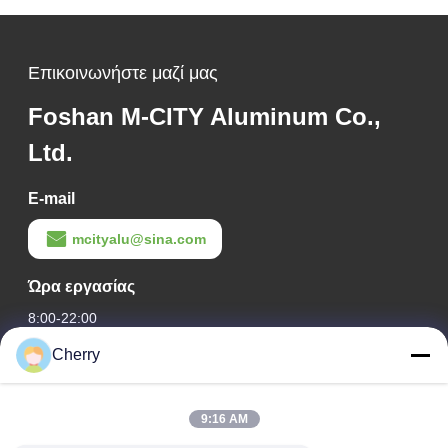
Επικοινωνήστε μαζί μας
Foshan M-CITY Aluminum Co.,
Ltd.
E-mail
mcityalu@sina.com
Ώρα εργασίας
8:00-22:00
Cherry
Η διεύθυνσή μας
Διεύθυνση εταιρείας
9:16 AM
Βιομηχανικό πάρκο Hegui, Lishui, Nanhai Foshan Guangdong