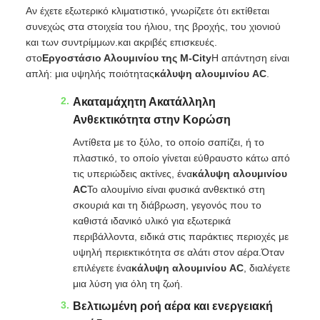
Αν έχετε εξωτερικό κλιματιστικό, γνωρίζετε ότι εκτίθεται
συνεχώς στα στοιχεία του ήλιου, της βροχής, του χιονιού
και των συντρίμμων.και ακριβές επισκευές.
στο
Εργοστάσιο Αλουμινίου της M-City
Η απάντηση είναι
απλή: μια υψηλής ποιότητας
κάλυψη αλουμινίου AC
.
Ακαταμάχητη Ακατάλληλη
Ανθεκτικότητα στην Κορώση
Αντίθετα με το ξύλο, το οποίο σαπίζει, ή το
πλαστικό, το οποίο γίνεται εύθραυστο κάτω από
τις υπεριώδεις ακτίνες, ένα
κάλυψη αλουμινίου
AC
Το αλουμίνιο είναι φυσικά ανθεκτικό στη
σκουριά και τη διάβρωση, γεγονός που το
καθιστά ιδανικό υλικό για εξωτερικά
περιβάλλοντα, ειδικά στις παράκτιες περιοχές με
υψηλή περιεκτικότητα σε αλάτι στον αέρα.Όταν
επιλέγετε ένα
κάλυψη αλουμινίου AC
, διαλέγετε
μια λύση για όλη τη ζωή.
Βελτιωμένη ροή αέρα και ενεργειακή