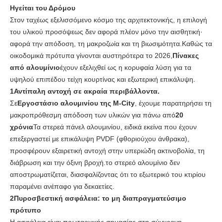
Ηγείται του Δρόμου
Στον ταχέως εξελισσόμενο κόσμο της αρχιτεκτονικής, η επιλογή
του υλικού προσόψεως δεν αφορά πλέον μόνο την αισθητική·
αφορά την απόδοση, τη μακροζωία και τη βιωσιμότητα.Καθώς τα
οικοδομικά πρότυπα γίνονται αυστηρότερα το 2026,
Πίνακες
από αλουμίνιο
έχουν εξελιχθεί ως η κορυφαία λύση για τα
υψηλού επιπέδου τείχη κουρτίνας και εξωτερική επικάλυψη.
1Αντίπαλη αντοχή σε ακραία περιβάλλοντα.
Σε
Εργοστάσιο αλουμινίου της M-City
, έχουμε παρατηρήσει τη
μακροπρόθεσμη απόδοση των υλικών για πάνω από
20
χρόνια
Τα στερεά πάνελ αλουμινίου, ειδικά εκείνα που έχουν
επεξεργαστεί με επικάλυψη PVDF (φθοριούχου άνθρακα),
προσφέρουν εξαιρετική αντοχή στην υπεριώδη ακτινοβολία, τη
διάβρωση και την όξινη βροχή.το στερεό αλουμίνιο δεν
αποστρωματίζεται, διασφαλίζοντας ότι το εξωτερικό του κτιρίου
παραμένει ανέπαφο για δεκαετίες.
2Πυροσβεστική ασφάλεια: το μη διαπραγματεύσιμο
πρότυπο