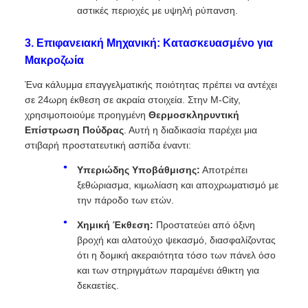
αστικές περιοχές με υψηλή ρύπανση.
3. Επιφανειακή Μηχανική: Κατασκευασμένο για
Μακροζωία
Ένα κάλυμμα επαγγελματικής ποιότητας πρέπει να αντέχει
σε 24ωρη έκθεση σε ακραία στοιχεία. Στην M-City,
χρησιμοποιούμε προηγμένη
Θερμοσκληρυντική
Επίστρωση Πούδρας
. Αυτή η διαδικασία παρέχει μια
στιβαρή προστατευτική ασπίδα έναντι:
Υπεριώδης Υποβάθμισης:
Αποτρέπει
ξεθώριασμα, κιμωλίαση και αποχρωματισμό με
την πάροδο των ετών.
Χημική Έκθεση:
Προστατεύει από όξινη
βροχή και αλατούχο ψεκασμό, διασφαλίζοντας
ότι η δομική ακεραιότητα τόσο των πάνελ όσο
και των στηριγμάτων παραμένει άθικτη για
δεκαετίες.