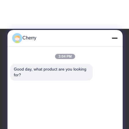
Cherry
Η Διεύθυνσή Μας
3:04 PM
Διεύθυνση Εταιρείας
Good day, what product are you looking 
Βιομηχανικό Πάρκο Hegui, Lishui, Nanhai Foshan
for?
Guangdong P.R.China.
Διεύθυνση Εργοστασίου
Βιομηχανικό Πάρκο Hegui, Lishui, Nanhai Foshan
Guangdong P.R.China.
Τηλ
86--13631413050