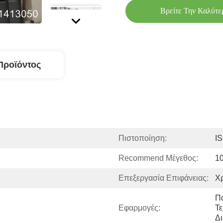
Βρείτε Την Καλύτε
Προϊόντος
Πιστοποίηση:
I
Recommend Μέγεθος:
1
Επεξεργασία Επιφάνειας:
Χρ
Π
Εφαρμογές:
Τε
Δ