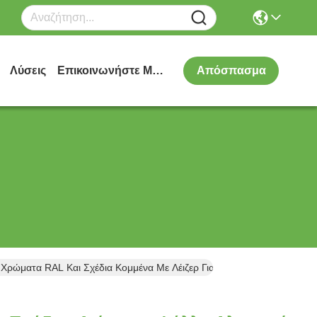
Λύσεις
Επικοινωνήστε Μαζί Μας
Απόσπασμα
Χρώματα RAL Και Σχέδια Κομμένα Με Λέιζερ Για Επένδυση Προσόψεω