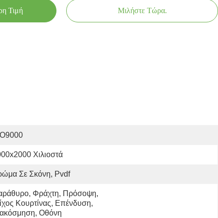
ρη Τιμή
Μιλήστε Τώρα.
SO9000
000x2000 Χιλιοστά
ώμα Σε Σκόνη, Pvdf
αράθυρο, Φράχτη, Πρόσοψη, 
ίχος Κουρτίνας, Επένδυση, 
ιακόσμηση, Οθόνη