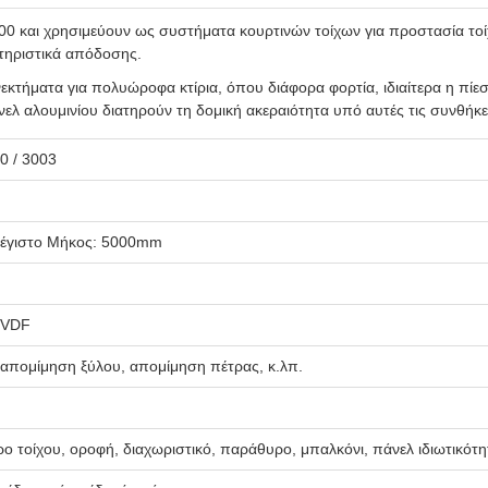
00 και χρησιμεύουν ως συστήματα κουρτινών τοίχων για προστασία τοίχ
τηριστικά απόδοσης.
νεκτήματα για πολυώροφα κτίρια, όπου διάφορα φορτία, ιδιαίτερα η π
αλουμινίου διατηρούν τη δομική ακεραιότητα υπό αυτές τις συνθήκε
0 / 3003
Μέγιστο Μήκος: 5000mm
PVDF
απομίμηση ξύλου, απομίμηση πέτρας, κ.λπ.
 τοίχου, οροφή, διαχωριστικό, παράθυρο, μπαλκόνι, πάνελ ιδιωτικότη