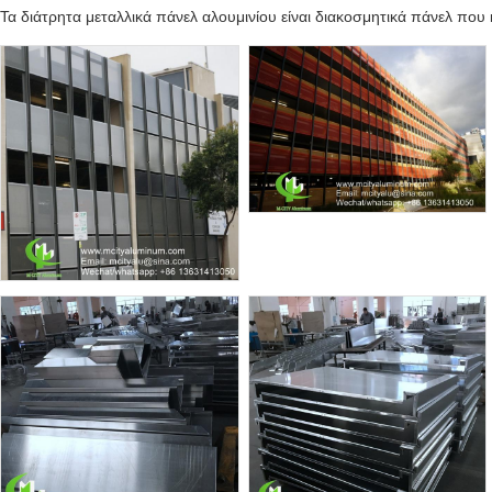
Τα διάτρητα μεταλλικά πάνελ αλουμινίου είναι διακοσμητικά πάνελ πο