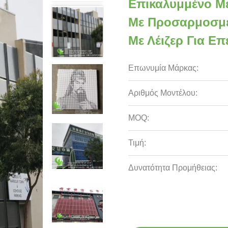
Επικαλυμμένο Μ
Με Προσαρμοσμέ
Με Λέιζερ Για 
Επωνυμία Μάρκας:
Αριθμός Μοντέλου:
MOQ:
Τιμή:
Δυνατότητα Προμήθειας: