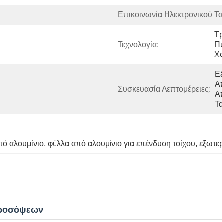
Επικοινωνία Ηλεκτρονικού Τ
Τρ
Τεχνολογία:
Π
Χ
Ε
Α
Συσκευασία Λεπτομέρειες:
Α
Τ
πό αλουμίνιο
, 
φύλλα από αλουμίνιο για επένδυση τοίχου
, 
εξωτερ
Προσόψεων