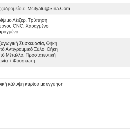
αχυδρομείου:
Mcityalu@sina.com
ίψιμο Λέιζερ, Τρύπηση 
ύργου CNC, Χαραγμένο, 
αραγμένο
ξαγωγική Συσκευασία, Θήκη 
πό Αντιγραμμικό Ξύλο, Θήκη 
πό Μέταλλο, Προστατευτική 
αινία + Φουσκωτή 
ική κάλυψη κτιρίου με εγγύηση