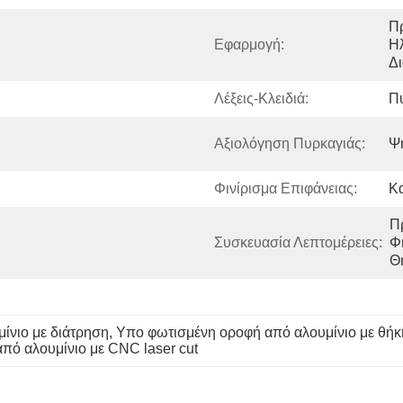
Πρ
Εφαρμογή:
Ηλ
Δ
Λέξεις-Κλειδιά:
Πυ
Αξιολόγηση Πυρκαγιάς:
Ψ
Φινίρισμα Επιφάνειας:
Κ
Π
Συσκευασία Λεπτομέρειες:
Φ
Θ
ίνιο με διάτρηση
, 
Υπο φωτισμένη οροφή από αλουμίνιο με θή
από αλουμίνιο με CNC laser cut