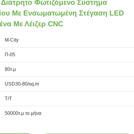
Διάτρητο Φωτιζόμενο Σύστημα
ίου Με Ενσωματωμένη Στέγαση LED
ένα Με Λέιζερ CNC
M-City
Π-05
80τ.μ
USD30-80/sq.m
T/T
50000τ.μ το μήνα