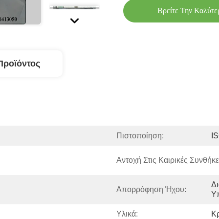
Βρείτε Την Καλύτε
Προϊόντος
Πιστοποίηση:
I
Αντοχή Στις Καιρικές Συνθήκε
Δι
Απορρόφηση Ήχου:
Υ
Υλικά:
Κρ