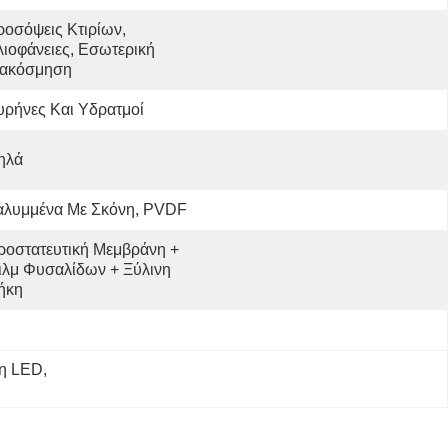
οσόψεις Κτιρίων, 
ιοφάνειες, Εσωτερική 
ιακόσμηση
ρήνες Και Υδρατμοί
ηλά
αλυμμένα Με Σκόνη, PVDF
ροστατευτική Μεμβράνη + 
ιλμ Φυσαλίδων + Ξύλινη 
ήκη
κη LED
, 