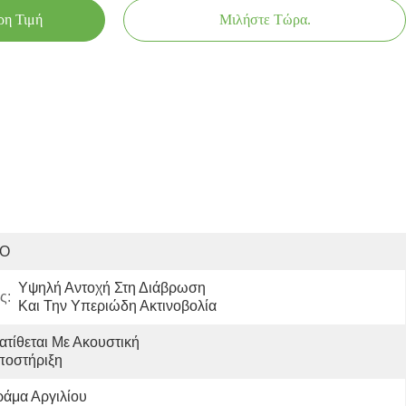
ρη Τιμή
Μιλήστε Τώρα.
SO
Υψηλή Αντοχή Στη Διάβρωση 
ς:
Και Την Υπεριώδη Ακτινοβολία
ατίθεται Με Ακουστική 
ποστήριξη
άμα Αργιλίου