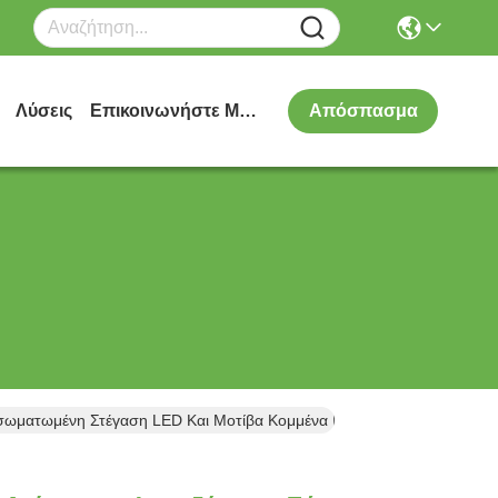
Λύσεις
Επικοινωνήστε Μαζί Μας
Απόσπασμα
σωματωμένη Στέγαση LED Και Μοτίβα Κομμένα Με Λέιζερ CNC