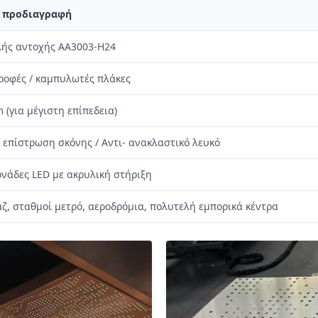
ή προδιαγραφή
λής αντοχής AA3003-H24
ροφές / καμπυλωτές πλάκες
 (για μέγιστη επίπεδεια)
ή επίστρωση σκόνης / Αντι- ανακλαστικό λευκό
ονάδες LED με ακρυλική στήριξη
ζ, σταθμοί μετρό, αεροδρόμια, πολυτελή εμπορικά κέντρα