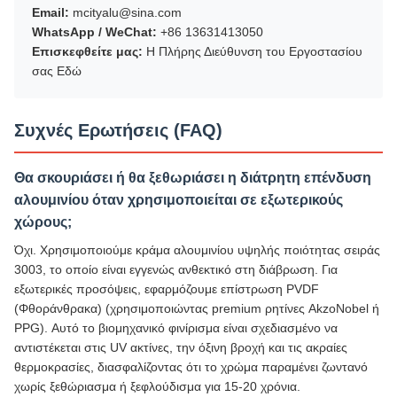
Email:
mcityalu@sina.com
WhatsApp / WeChat:
+86 13631413050
Επισκεφθείτε μας:
Η Πλήρης Διεύθυνση του Εργοστασίου
σας Εδώ
Συχνές Ερωτήσεις (FAQ)
Θα σκουριάσει ή θα ξεθωριάσει η διάτρητη επένδυση
αλουμινίου όταν χρησιμοποιείται σε εξωτερικούς
χώρους;
Όχι. Χρησιμοποιούμε κράμα αλουμινίου υψηλής ποιότητας σειράς
3003, το οποίο είναι εγγενώς ανθεκτικό στη διάβρωση. Για
εξωτερικές προσόψεις, εφαρμόζουμε επίστρωση PVDF
(Φθοράνθρακα) (χρησιμοποιώντας premium ρητίνες AkzoNobel ή
PPG). Αυτό το βιομηχανικό φινίρισμα είναι σχεδιασμένο να
αντιστέκεται στις UV ακτίνες, την όξινη βροχή και τις ακραίες
θερμοκρασίες, διασφαλίζοντας ότι το χρώμα παραμένει ζωντανό
χωρίς ξεθώριασμα ή ξεφλούδισμα για 15-20 χρόνια.