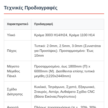
Τεχνικές Προδιαγραφές
Χαρακτηριστικό
Προδιαγραφή
Υλικό
Κράμα 3003 H14/H24, Κράμα 1100 H14
Τυπικό: 2.0mm, 2.5mm, 3.0mm (Συνιστάται
Πάχος
για Προσόψεις). Προσαρμοσμένο: Έως
10mm
Μέγιστο
Προσαρμοσμένο, έως 1800mm (Π) x
Μέγεθος
6000mm (Μ). Διατίθενται επίσης τυπικά
Πάνελ
μεγέθη (1220x2440mm)
Κυκλικό, Τετράγωνο, Σχιστό, Εξαγωνικό,
Σχέδιο
Σταυρός, Αστέρι, Αυθαίρετο Σχέδιο CNC
Διάτρησης
(Βάσει Εικόνας/Λογότυπου)
Ανοιχτή
Πλήρως προσαρμόσιμη (π.χ., 20%, 30%,