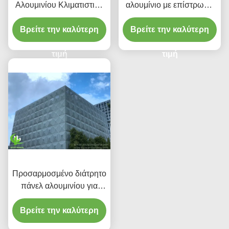
Αλουμινίου Κλιματιστικά
αλουμίνιο με επίστρωση
Κάλυβες
σκόνης με
Βρείτε την καλύτερη
Βρείτε την καλύτερη
προσαρμοσμένα
χρώματα RAL και μοτίβα
τιμή
κοπής λέιζερ για
τιμή
επένδυση προσόφων
Προσαρμοσμένο διάτρητο
πάνελ αλουμινίου για
πρόσοψη με φινίρισμα
Βρείτε την καλύτερη
βαφής πούδρας σε
μέγεθος 1000x2000mm