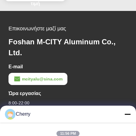
για επένδυση κτιρίων
τιμή
Επικοινωνήστε μαζί μας
Foshan M-CITY Aluminum Co.,
Ltd.
E-mail
mcityalu@sina.com
Ώρα εργασίας
8:00-22:00
Cherry
Η διεύθυνσή μας
Διεύθυνση εταιρείας
11:56 PM