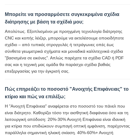
Μπορείτε να προσαρμόσετε συγκεκριμένα σχέδια
διάτρησης με βάση τα σχέδιά μου;
Απολύτως. Εξοπλισμένοι με προηγμένη τεχνολογία διάτρησης
CNC και κοπής λέιζερ, μπορούμε να εκτελέσουμε οποιοδήποτε
σχέδιο – από τυπικές στρογγυλές ή τετράγωνες οπές έως
σύνθετα γεωμετρικά σχήματα και μοναδικά καλλιτεχνικά σχέδια
"βασισμένα σε εικόνες". Απλώς παρέχετε τα σχέδια CAD ή PDF
σας και η τεχνική μας ομάδα θα παράσχει σχέδια βαθιάς
επεξεργασίας για την έγκρισή σας.
Πώς επηρεάζει το ποσοστό "Ανοιχτής Επιφάνειας" το
κτίριο και πώς να επιλέξω;
Η "Ανοιχτή Επιφάνεια" αναφέρεται στο ποσοστό του πάνελ που
είναι διάτρητο. Καθορίζει τόσο την αισθητική διαφάνεια όσο και τη
λειτουργική απόδοση: 20%-30% Ανοιχτή Επιφάνεια είναι ιδανική
για κτίρια που επιδιώκουν συμπαγή οπτική εμφάνιση, παρέχοντας
παράλληλα σημαντική ηλιακή σκίαση. 40%-60%+ Ανοιχτή