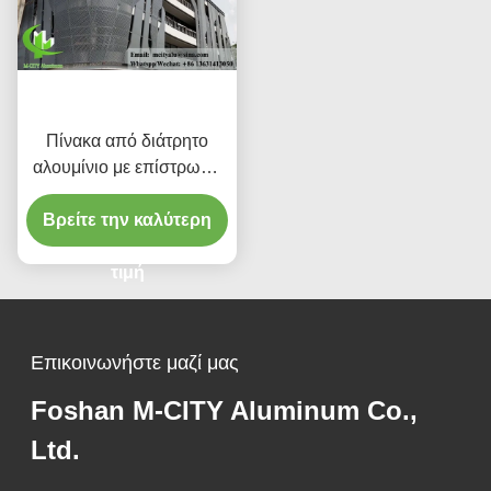
Πίνακα από διάτρητο
αλουμίνιο με επίστρωση
σκόνης με
Βρείτε την καλύτερη
προσαρμοσμένα
χρώματα RAL και μοτίβα
κοπής λέιζερ για
τιμή
επένδυση προσόφων
Επικοινωνήστε μαζί μας
Foshan M-CITY Aluminum Co.,
Ltd.