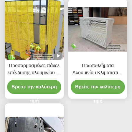
Προσαρμοσμένες πάνελ
Πρωταθλήματα
επένδυσης αλουμινίου με
Αλουμινίου Κλιματιστικά
διάτρητο CNC με κράμα
Κάλυβες
Βρείτε την καλύτερη
3003 H14/H24 και
Βρείτε την καλύτερη
επίστρωση PVDF για
προσόψεις
τιμή
τιμή