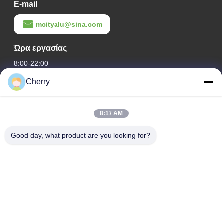
E-mail
mcityalu@sina.com
Ώρα εργασίας
8:00-22:00
Cherry
Η διεύθυνσή μας
Διεύθυνση εταιρείας
8:17 AM
Βιομηχανικό πάρκο Hegui, Lishui, Nanhai Foshan Guangdong
P.R.China.
Good day, what product are you looking for?
Διεύθυνση εργοστασίου
Βιομηχανικό πάρκο Hegui, Lishui, Nanhai Foshan Guangdong
P.R.China.
τηλ
0086-13631413050