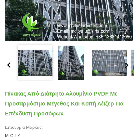
Πίνακας Από Διάτρητο Αλουμίνιο PVDF Με
Προσαρμόσιμο Μέγεθος Και Κοπή Λέιζερ Για
Επένδυση Προσόφων
Επωνυμία Μάρκας:
M-CITY