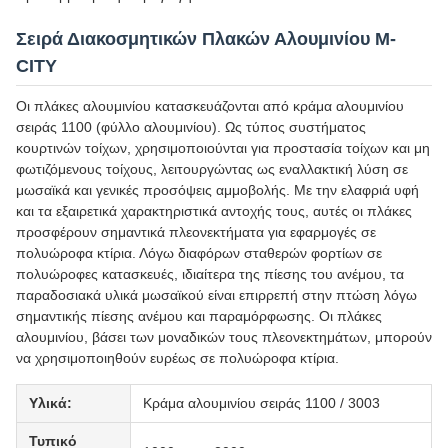
Σειρά Διακοσμητικών Πλακών Αλουμινίου M-
CITY
Οι πλάκες αλουμινίου κατασκευάζονται από κράμα αλουμινίου
σειράς 1100 (φύλλο αλουμινίου). Ως τύπος συστήματος
κουρτινών τοίχων, χρησιμοποιούνται για προστασία τοίχων και μη
φωτιζόμενους τοίχους, λειτουργώντας ως εναλλακτική λύση σε
μωσαϊκά και γενικές προσόψεις αμμοβολής. Με την ελαφριά υφή
και τα εξαιρετικά χαρακτηριστικά αντοχής τους, αυτές οι πλάκες
προσφέρουν σημαντικά πλεονεκτήματα για εφαρμογές σε
πολυώροφα κτίρια. Λόγω διαφόρων σταθερών φορτίων σε
πολυώροφες κατασκευές, ιδιαίτερα της πίεσης του ανέμου, τα
παραδοσιακά υλικά μωσαϊκού είναι επιρρεπή στην πτώση λόγω
σημαντικής πίεσης ανέμου και παραμόρφωσης. Οι πλάκες
αλουμινίου, βάσει των μοναδικών τους πλεονεκτημάτων, μπορούν
να χρησιμοποιηθούν ευρέως σε πολυώροφα κτίρια.
Υλικά:
Κράμα αλουμινίου σειράς 1100 / 3003
Τυπικό