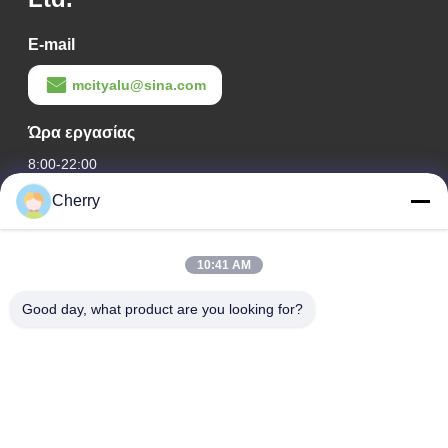
E-mail
mcityalu@sina.com
Ώρα εργασίας
8:00-22:00
Cherry
Η διεύθυνσή μας
Διεύθυνση εταιρείας
10:41 AM
Βιομηχανικό πάρκο Hegui, Lishui, Nanhai Foshan Guangdong
P.R.China.
Good day, what product are you looking for?
Διεύθυνση εργοστασίου
Βιομηχανικό πάρκο Hegui, Lishui, Nanhai Foshan Guangdong
P.R.China.
τηλ