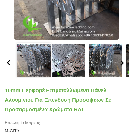
10mm Περφορέ Επιμεταλλωμένο Πάνελ
Αλουμινίου Για Επένδυση Προσόψεων Σε
Προσαρμοσμένα Χρώματα RAL
Επωνυμία Μάρκας:
M-CITY