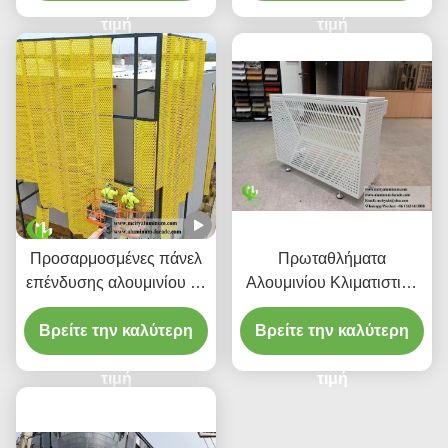
LED και μοτίβα κομμένα
τιμή
με λέιζερ CNC
τιμή
Προσαρμοσμένες πάνελ
Πρωταθλήματα
επένδυσης αλουμινίου με
Αλουμινίου Κλιματιστικά
διάτρητο CNC με κράμα
Κάλυβες
Βρείτε την καλύτερη
3003 H14/H24 και
Βρείτε την καλύτερη
επίστρωση PVDF για
προσόψεις
τιμή
τιμή