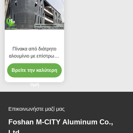
Πίνακα από διάτρητο
αλουμίνιο με επίστρωση
σκόνης με
Βρείτε την καλύτερη
προσαρμοσμένα
χρώματα RAL και μοτίβα
κοπής λέιζερ για
τιμή
επένδυση προσόφων
Επικοινωνήστε μαζί μας
Foshan M-CITY Aluminum Co.,
Ltd.