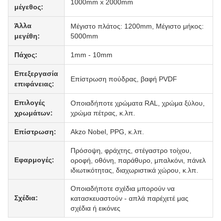
1000mm x 2000mm
μέγεθος:
Άλλα
Μέγιστο πλάτος: 1200mm, Μέγιστο μήκος:
μεγέθη:
5000mm
Πάχος:
1mm - 10mm
Επεξεργασία
Επίστρωση πούδρας, βαφή PVDF
επιφάνειας:
Επιλογές
Οποιαδήποτε χρώματα RAL, χρώμα ξύλου,
χρωμάτων:
χρώμα πέτρας, κ.λπ.
Επίστρωση:
Akzo Nobel, PPG, κ.λπ.
Πρόσοψη, φράχτης, στέγαστρο τοίχου,
Εφαρμογές:
οροφή, οθόνη, παράθυρο, μπαλκόνι, πάνελ
ιδιωτικότητας, διαχωριστικά χώρου, κ.λπ.
Οποιαδήποτε σχέδια μπορούν να
Σχέδια:
κατασκευαστούν - απλά παρέχετέ μας
σχέδια ή εικόνες