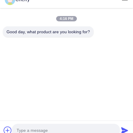
4:16 PM
Good day, what product are you looking for?
Συχνές Ερωτήσεις
Είστε εμπορική εταιρεία ή εργοστάσιο;
Είμαστε 100% επαγγελματίας κατασκευαστής με περισσότερα
από 50 μηχανήματα παραγωγής και πάνω από 100 μέλη του
προσωπικού.
Μπορείτε να δεχτείτε τα δικά μας σχέδια;
Το μέγεθος, το χρώμα, τα σχέδια και τα σχέδια μπορούν να
προσαρμοστούν σύμφωνα με τις απαιτήσεις του έργου σας.
Ποια είναι η ελάχιστη ποσότητα παραγγελίας;