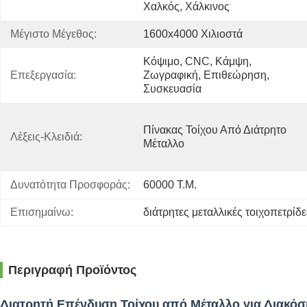
Χαλκός, Χάλκινος
Μέγιστο Μέγεθος:
1600x4000 Χιλιοστά
Κόψιμο, CNC, Κάμψη, 
Επεξεργασία:
Ζωγραφική, Επιθεώρηση, 
Συσκευασία
Πίνακας Τοίχου Από Διάτρητο 
Λέξεις-Κλειδιά:
Μέταλλο
Δυνατότητα Προσφοράς:
60000 Τ.μ.
Επισημαίνω:
διάτρητες μεταλλικές τοιχοπετρίδ
Περιγραφή Προϊόντος
Διατρητή Επένδυση Τοίχου από Μέταλλο για Διακό