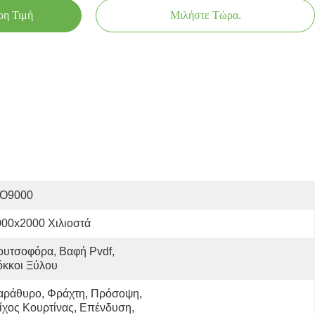
ρη Τιμή
Μιλήστε Τώρα.
SO9000
000x2000 Χιλιοστά
υτσοφόρα, Βαφή Pvdf, 
όκκοι Ξύλου
αράθυρο, Φράχτη, Πρόσοψη, 
ίχος Κουρτίνας, Επένδυση, 