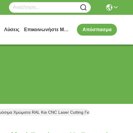
Λύσεις
Επικοινωνήστε Μαζί Μας
Απόσπασμα
σιμα Χρώματα RAL Και CNC Laser Cutting Για Διακόσμηση Ανελκυσ