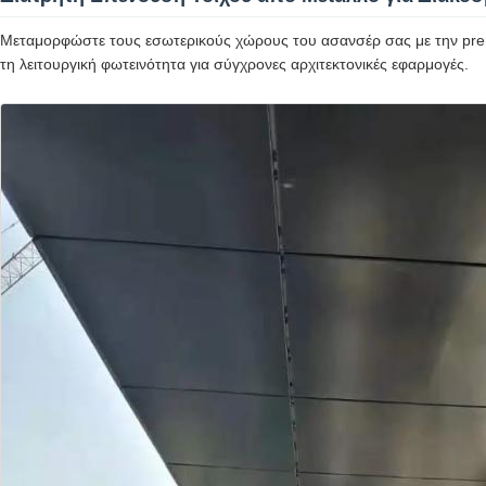
Μεταμορφώστε τους εσωτερικούς χώρους του ασανσέρ σας με την prem
τη λειτουργική φωτεινότητα για σύγχρονες αρχιτεκτονικές εφαρμογές.