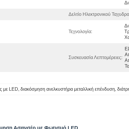
Δ
Δελτίο Ηλεκτρονικού Ταχυδρο
Δι
Τεχνολογία:
Τ
Χ
Ε
Α
Συσκευασία Λεπτομέρειες:
Α
Τ
ες με LED
, 
διακόσμηση ανελκυστήρα μεταλλική επένδυση
, 
διάτρ
σμηση Ασανσέρ με Φωτισμό LED