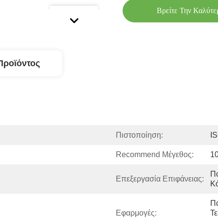
Βρείτε Την Καλύτε
Προϊόντος
Πιστοποίηση:
I
Recommend Μέγεθος:
1
Πο
Επεξεργασία Επιφάνειας:
Κ
Π
Εφαρμογές:
Τε