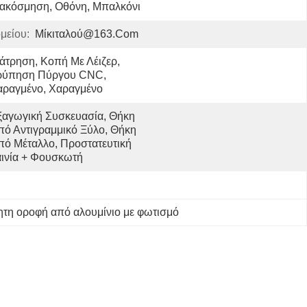
ιακόσμηση, Οθόνη, Μπαλκόνι
μείου:
Μίκιταλού@163.com
άτρηση, Κοπή Με Λέιζερ, 
ρύπηση Πύργου CNC, 
αραγμένο, Χαραγμένο
ξαγωγική Συσκευασία, Θήκη 
πό Αντιγραμμικό Ξύλο, Θήκη 
πό Μέταλλο, Προστατευτική 
αινία + Φουσκωτή 
ητη οροφή από αλουμίνιο με φωτισμό