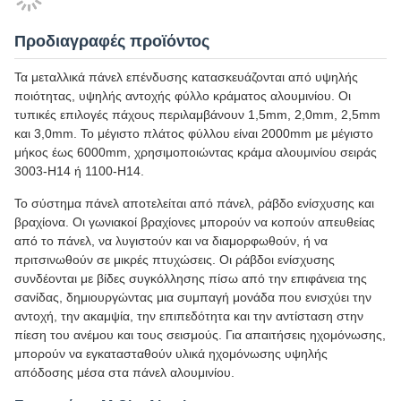
Μεταλλική επένδυση προσόψεων 3D