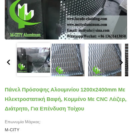
Πάνελ Πρόσοψης Αλουμινίου 1200x2400mm Με
Ηλεκτροστατική Βαφή, Κομμένο Με CNC Λέιζερ,
Διάτρητο, Για Επένδυση Τοίχου
Επωνυμία Μάρκας:
M-CITY