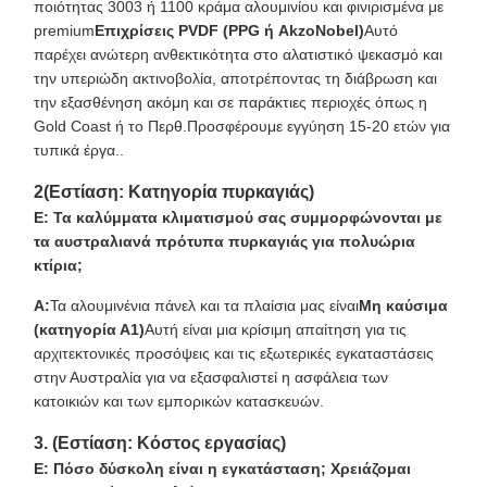
ποιότητας 3003 ή 1100 κράμα αλουμινίου και φινιρισμένα με
premium
Επιχρίσεις PVDF (PPG ή AkzoNobel)
Αυτό
παρέχει ανώτερη ανθεκτικότητα στο αλατιστικό ψεκασμό και
την υπεριώδη ακτινοβολία, αποτρέποντας τη διάβρωση και
την εξασθένηση ακόμη και σε παράκτιες περιοχές όπως η
Gold Coast ή το Περθ.Προσφέρουμε εγγύηση 15-20 ετών για
τυπικά έργα..
2(Εστίαση: Κατηγορία πυρκαγιάς)
Ε: Τα καλύμματα κλιματισμού σας συμμορφώνονται με
τα αυστραλιανά πρότυπα πυρκαγιάς για πολυώρια
κτίρια;
Α:
Τα αλουμινένια πάνελ και τα πλαίσια μας είναι
Μη καύσιμα
(κατηγορία Α1)
Αυτή είναι μια κρίσιμη απαίτηση για τις
αρχιτεκτονικές προσόψεις και τις εξωτερικές εγκαταστάσεις
στην Αυστραλία για να εξασφαλιστεί η ασφάλεια των
κατοικιών και των εμπορικών κατασκευών.
3. (Εστίαση: Κόστος εργασίας)
Ε: Πόσο δύσκολη είναι η εγκατάσταση; Χρειάζομαι