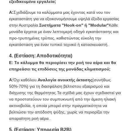
εξειδικευμένα εργαλεία;
Α:
Σχεδιάζουμε τα καλύμματα μας έχοντας κατά νου τον
εγκαταστάτη για να εξοικονομήσουμε υψηλά έξοδα εργασίας
στην Αυστραλία.
Συστήματα "Hook-on" ή "Modular"
Κάθε
μονάδα έρχεται με έναν λεπτομερή οδηγό εγκατάστασης και
προ-τρυπημένες τρύπες, καθιστώντας εύκολη την
εγκατάσταση για έναν τυπικό τεχνικό ή κατασκευαστή.
4. (Εστίαση: Αποδοτικότητα)
Ε: Το κάλυμμα θα περιορίσει την ροή του αέρα και θα
επηρεάσει τις επιδόσεις της μονάδας κλιματισμού;
Α:
Όχι καθόλου.
Αναλογία ανοικτής έκτασης
(συνήθως
50%-70%) για τη διασφάλιση βέλτιστου εξαερισμού και
διάχυσης της θερμότητας.Τα σχέδιά μας έχουν σχεδιαστεί για
να προστατεύουν τον συμπυκνωτή από την άμεση ηλιακή
ακτινοβολία, η οποία μπορεί στην πραγματικότητα να
βελτιώσει την απόδοση ψύξης, χωρίς να περιορίζει την
απαραίτητη ροή αέρα..
5. (Εστίαση: Υπηρεσία B2B)