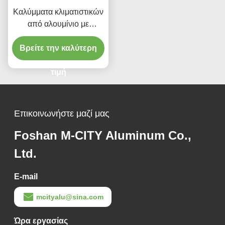
Καλύμματα κλιματιστικών
από αλουμίνιο με
ηλεκτροστατική βαφή,
προσαρμοσμένα μεγέθη
Βρείτε την καλύτερη
και προστασία UV για
εξωτερικές μονάδες
τιμή
κλιματιστικών
Επικοινωνήστε μαζί μας
Foshan M-CITY Aluminum Co.,
Ltd.
E-mail
mcityalu@sina.com
Ώρα εργασίας