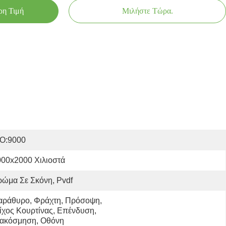
ρη Τιμή
Μιλήστε Τώρα.
SO:9000
000x2000 Χιλιοστά
ώμα Σε Σκόνη, Pvdf
αράθυρο, Φράχτη, Πρόσοψη, 
ίχος Κουρτίνας, Επένδυση, 
ιακόσμηση, Οθόνη