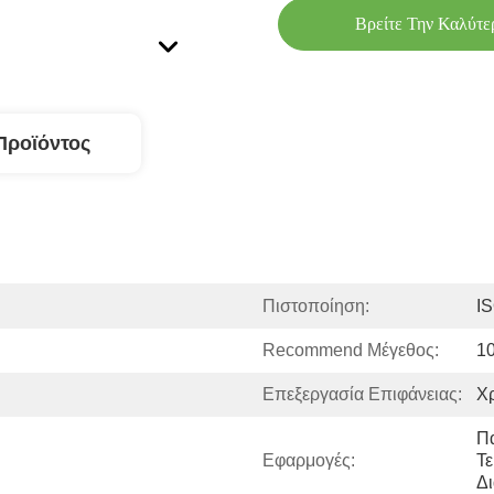
Βρείτε Την Καλύτε
Προϊόντος
Πιστοποίηση:
I
Recommend Μέγεθος:
1
Επεξεργασία Επιφάνειας:
Χρ
Π
Εφαρμογές:
Τε
Δ