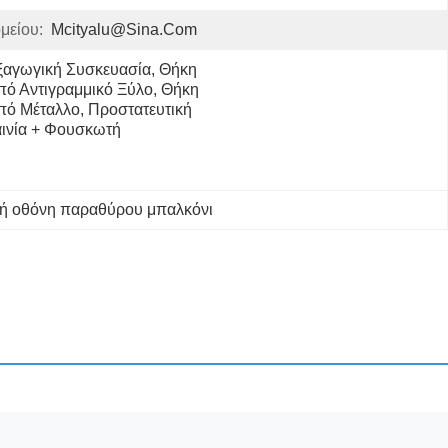
μείου:
Mcityalu@sina.com
ξαγωγική Συσκευασία, Θήκη 
πό Αντιγραμμικό Ξύλο, Θήκη 
πό Μέταλλο, Προστατευτική 
αινία + Φουσκωτή 
κή οθόνη παραθύρου μπαλκόνι