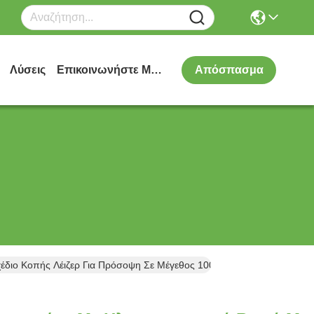
Λύσεις
Επικοινωνήστε Μαζί Μας
Απόσπασμα
χέδιο Κοπής Λέιζερ Για Πρόσοψη Σε Μέγεθος 1000x2000mm