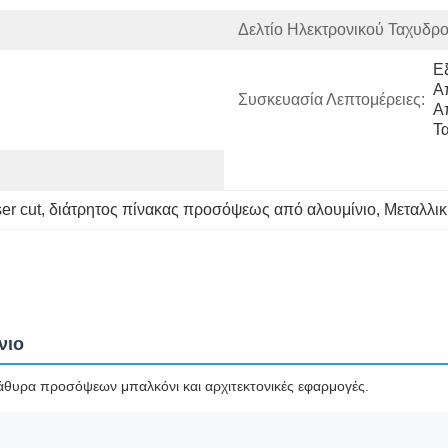
Δελτίο Ηλεκτρονικού Ταχυδρο
Ε
Α
Συσκευασία Λεπτομέρειες:
Α
Τ
er cut
, 
διάτρητος πίνακας προσόψεως από αλουμίνιο
, 
Μεταλλι
νιο
αράθυρα προσόψεων μπαλκόνι και αρχιτεκτονικές εφαρμογές.