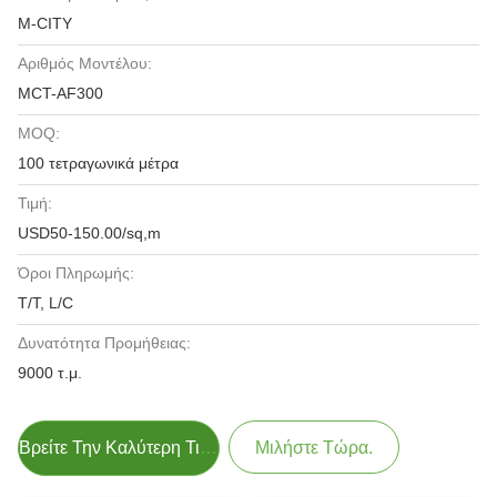
M-CITY
Αριθμός Μοντέλου:
MCT-AF300
MOQ:
100 τετραγωνικά μέτρα
Τιμή:
USD50-150.00/sq,m
Όροι Πληρωμής:
T/T, L/C
Δυνατότητα Προμήθειας:
9000 τ.μ.
Βρείτε Την Καλύτερη Τιμή
Μιλήστε Τώρα.