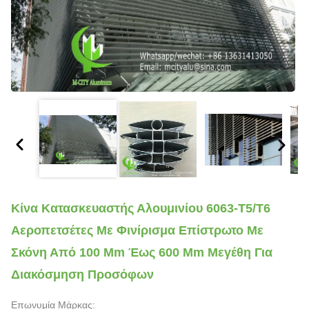
Κίνα Κατασκευαστής Αλουμινίου 6063-T5/T6
Αεροπετσέτες Με Φινίρισμα Επίστρωτο Με
Σκόνη Από 100 Mm Έως 600 Mm Μεγέθη Για
Διακόσμηση Προσόφων
Επωνυμία Μάρκας: