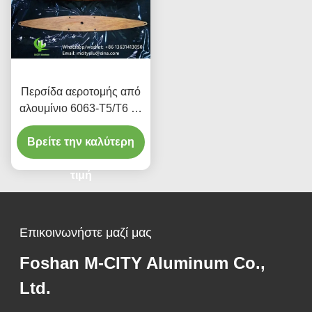
Περσίδα αεροτομής από
αλουμίνιο 6063-T5/T6 με
φινίρισμα υφής ξύλου,
Βρείτε την καλύτερη
πλάτους 100mm έως
600mm για αρχιτεκτονικές
προσόψεις
τιμή
Επικοινωνήστε μαζί μας
Foshan M-CITY Aluminum Co.,
Ltd.