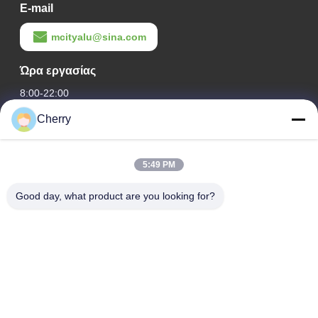
E-mail
mcityalu@sina.com
Ώρα εργασίας
8:00-22:00
Cherry
Η διεύθυνσή μας
Διεύθυνση εταιρείας
5:49 PM
Βιομηχανικό πάρκο Hegui, Lishui, Nanhai Foshan Guangdong
P.R.China.
Good day, what product are you looking for?
Διεύθυνση εργοστασίου
Βιομηχανικό πάρκο Hegui, Lishui, Nanhai Foshan Guangdong
P.R.China.
τηλ
0086-13631413050