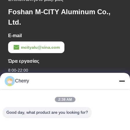
Foshan M-CITY Aluminum Co.,
Ltd.
E-mail
mcityalu@sina.com
Ώρα εργασίας
8:00-22:00
Cherry
Η διεύθυνσή μας
Διεύθυνση εταιρείας
2:38 AM
Βιομηχανικό πάρκο Hegui, Lishui, Nanhai Foshan Guangdong
P.R.China.
Good day, what product are you looking for?
Διεύθυνση εργοστασίου
Βιομηχανικό πάρκο Hegui, Lishui, Nanhai Foshan Guangdong