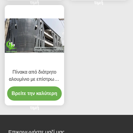
προσόψεις
τιμή
τιμή
Πίνακα από διάτρητο
αλουμίνιο με επίστρωση
σκόνης με
Βρείτε την καλύτερη
προσαρμοσμένα
χρώματα RAL και μοτίβα
κοπής λέιζερ για
τιμή
επένδυση προσόφων
Επικοινωνήστε μαζί μας