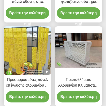
πάνελ οθόνης από
φωτιζόμενο σύστημα
διάτρητο αλουμίνιο
οροφής αλουμινίου με
προσαρμοσμένης κλίσης
Βρείτε την καλύτερη
ενσωματωμένη στέγαση
Βρείτε την καλύτερη
LED και μοτίβα κομμένα
τιμή
με λέιζερ CNC
τιμή
Προσαρμοσμένες πάνελ
Πρωταθλήματα
επένδυσης αλουμινίου με
Αλουμινίου Κλιματιστικά
διάτρητο CNC με κράμα
Κάλυβες
Βρείτε την καλύτερη
3003 H14/H24 και
Βρείτε την καλύτερη
επίστρωση PVDF για