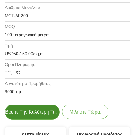
Αριθμός Μοντέλου:
MCT-AF200
MOQ:
100 τετραγωνικά μέτρα
Τιμή:
USD50-150.00/sq,m
Όροι Πληρωμής:
T/T, L/C
Δυνατότητα Προμήθειας:
9000 τ.μ.
Βρείτε Την Καλύτερη Τιμή
Μιλήστε Τώρα.
Λεπτομέρειες
Περιγραφή Προϊόντος