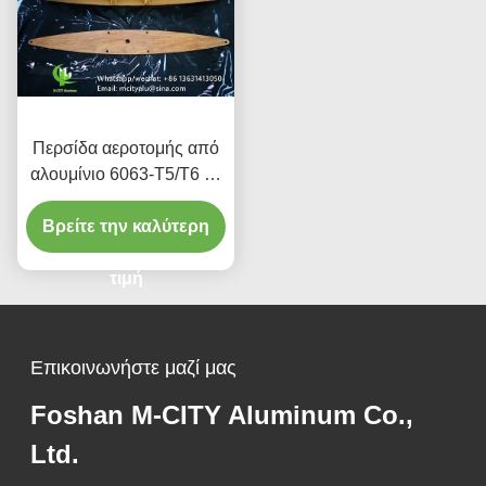
Περσίδα αεροτομής από
αλουμίνιο 6063-T5/T6 με
φινίρισμα υφής ξύλου,
Βρείτε την καλύτερη
πλάτους 100mm έως
600mm για αρχιτεκτονικές
προσόψεις
τιμή
Επικοινωνήστε μαζί μας
Foshan M-CITY Aluminum Co.,
Ltd.