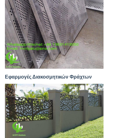
Εφαρμογές Διακοσμητικών Φράχτων