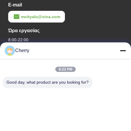
E-mail
mcityalu@sina.com
Ώρα εργασίας
8:00-22:00
Cherry
Η διεύθυνσή μας
Διεύθυνση εταιρείας
8:22 PM
Βιομηχανικό πάρκο Hegui, Lishui, Nanhai Foshan Guangdong
P.R.China.
Good day, what product are you looking for?
Διεύθυνση εργοστασίου
Βιομηχανικό πάρκο Hegui, Lishui, Nanhai Foshan Guangdong
P.R.China.
τηλ
0086-13631413050