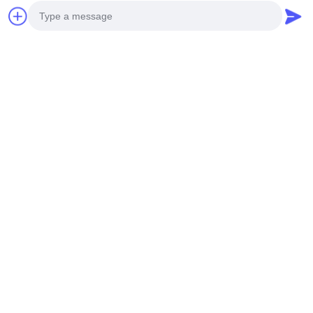
Photo
Video Call
Audio Call
Ετικέτες:
Μεταλλική Επένδυση Αλουμίνιο 3 Mm
Εξωτερική Επικάλυψη Με Μεταλλική Αλουμινένια Πρό
Λευκή Διάτρητη Πρόσοψη Από Αλουμίνιο