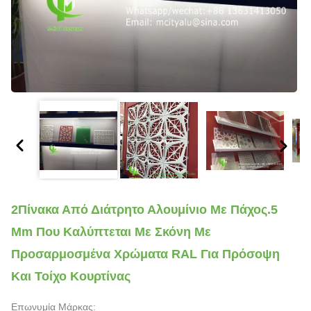
2Πίνακα Από Διάτρητο Αλουμίνιο Με Πάχος.5
Mm Που Καλύπτεται Με Σκόνη Με
Προσαρμοσμένα Χρώματα RAL Για Πρόσοψη
Και Τοίχο Κουρτίνας
Επωνυμία Μάρκας: