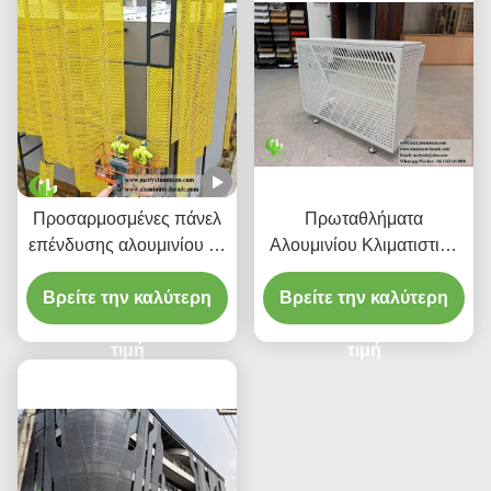
Προσαρμοσμένες πάνελ
Πρωταθλήματα
επένδυσης αλουμινίου με
Αλουμινίου Κλιματιστικά
διάτρητο CNC με κράμα
Κάλυβες
Βρείτε την καλύτερη
3003 H14/H24 και
Βρείτε την καλύτερη
επίστρωση PVDF για
προσόψεις
τιμή
τιμή