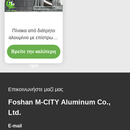
Πίνακα από διάτρητο
αλουμίνιο με επίστρωση
σκόνης με
Βρείτε την καλύτερη
προσαρμοσμένα
χρώματα RAL και μοτίβα
κοπής λέιζερ για
τιμή
επένδυση προσόφων
Επικοινωνήστε μαζί μας
Foshan M-CITY Aluminum Co.,
Ltd.
E-mail