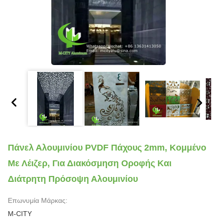
Πάνελ Αλουμινίου PVDF Πάχους 2mm, Κομμένο
Με Λέιζερ, Για Διακόσμηση Οροφής Και
Διάτρητη Πρόσοψη Αλουμινίου
Επωνυμία Μάρκας:
M-CITY