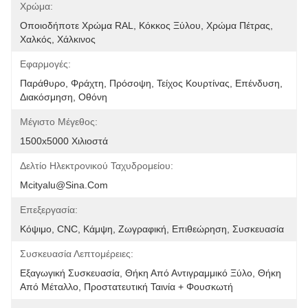
Χρώμα:
Οποιοδήποτε Χρώμα RAL, Κόκκος Ξύλου, Χρώμα Πέτρας, 
Χαλκός, Χάλκινος
Εφαρμογές:
Παράθυρο, Φράχτη, Πρόσοψη, Τείχος Κουρτίνας, Επένδυση, 
Διακόσμηση, Οθόνη
Μέγιστο Μέγεθος:
1500x5000 Χιλιοστά
Δελτίο Ηλεκτρονικού Ταχυδρομείου:
Mcityalu@sina.com
Επεξεργασία:
Κόψιμο, CNC, Κάμψη, Ζωγραφική, Επιθεώρηση, Συσκευασία
Συσκευασία Λεπτομέρειες:
Εξαγωγική Συσκευασία, Θήκη Από Αντιγραμμικό Ξύλο, Θήκη 
Από Μέταλλο, Προστατευτική Ταινία + Φουσκωτή 