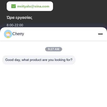
mcityalu@sina.com
Ώρα εργασίας
8:00-22:00
Cherry
Η διεύθυνσή μας
Διεύθυνση εταιρείας
9:27 AM
Βιομηχανικό πάρκο Hegui, Lishui, Nanhai Foshan Guangdong
P.R.China.
Good day, what product are you looking for?
Διεύθυνση εργοστασίου
Βιομηχανικό πάρκο Hegui, Lishui, Nanhai Foshan Guangdong
P.R.China.
τηλ
0086-13631413050