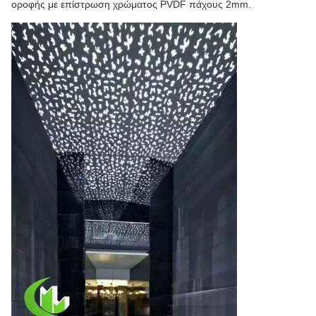
οροφής με επίστρωση χρώματος PVDF πάχους 2mm.