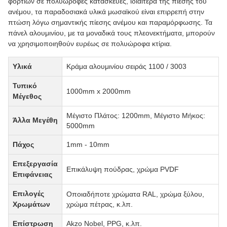
φορτίων σε πολυώροφες κατασκευές, ιδιαίτερα της πίεσης του
ανέμου, τα παραδοσιακά υλικά μωσαϊκού είναι επιρρεπή στην
πτώση λόγω σημαντικής πίεσης ανέμου και παραμόρφωσης. Τα
πάνελ αλουμινίου, με τα μοναδικά τους πλεονεκτήματα, μπορούν
να χρησιμοποιηθούν ευρέως σε πολυώροφα κτίρια.
Υλικά
Κράμα αλουμινίου σειράς 1100 / 3003
Τυπικό
1000mm x 2000mm
Μέγεθος
Μέγιστο Πλάτος: 1200mm, Μέγιστο Μήκος:
Άλλα Μεγέθη
5000mm
Πάχος
1mm - 10mm
Επεξεργασία
Επικάλυψη πούδρας, χρώμα PVDF
Επιφάνειας
Επιλογές
Οποιαδήποτε χρώματα RAL, χρώμα ξύλου,
Χρωμάτων
χρώμα πέτρας, κ.λπ.
Επίστρωση
Akzo Nobel, PPG, κ.λπ.