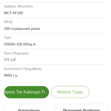
Αριθμός Μοντέλου:
MCT-AF100
MOQ:
100 τετραγωνικά μέτρα
Τιμή:
USD50-150.00/sq,m
Όροι Πληρωμής:
T/T, L/C
Δυνατότητα Προμήθειας:
9000 τ.μ.
Βρείτε Την Καλύτερη Τιμή
Μιλήστε Τώρα.
Λεπτομέρειες
Περιγραφή Προϊόντος