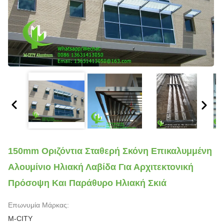
150mm Οριζόντια Σταθερή Σκόνη Επικαλυμμένη
Αλουμίνιο Ηλιακή Λαβίδα Για Αρχιτεκτονική
Πρόσοψη Και Παράθυρο Ηλιακή Σκιά
Επωνυμία Μάρκας:
M-CITY