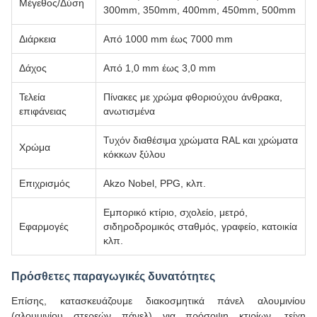
Μέγεθος/Δύση
300mm, 350mm, 400mm, 450mm, 500mm
Διάρκεια
Από 1000 mm έως 7000 mm
Δάχος
Από 1,0 mm έως 3,0 mm
Τελεία
Πίνακες με χρώμα φθοριούχου άνθρακα,
επιφάνειας
ανωτισμένα
Τυχόν διαθέσιμα χρώματα RAL και χρώματα
Χρώμα
κόκκων ξύλου
Επιχρισμός
Akzo Nobel, PPG, κλπ.
Εμπορικό κτίριο, σχολείο, μετρό,
Εφαρμογές
σιδηροδρομικός σταθμός, γραφείο, κατοικία
κλπ.
Πρόσθετες παραγωγικές δυνατότητες
Επίσης, κατασκευάζουμε διακοσμητικά πάνελ αλουμινίου
(αλουμινίου στερεών πάνελ) για πρόσοψη κτιρίων, τείχη