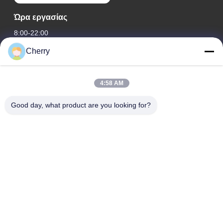
Ώρα εργασίας
8:00-22:00
Cherry
Η διεύθυνσή μας
Διεύθυνση εταιρείας
4:58 AM
Βιομηχανικό πάρκο Hegui, Lishui, Nanhai Foshan Guangdong
P.R.China.
Good day, what product are you looking for?
Διεύθυνση εργοστασίου
Βιομηχανικό πάρκο Hegui, Lishui, Nanhai Foshan Guangdong
P.R.China.
τηλ
0086-13631413050