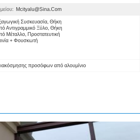
μείου:
Mcityalu@sina.com
ξαγωγική Συσκευασία, Θήκη 
πό Αντιγραμμικό Ξύλο, Θήκη 
πό Μέταλλο, Προστατευτική 
αινία + Φουσκωτή 
διακόσμησης προσόφων από αλουμίνιο