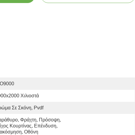
SO9000
000x2000 Χιλιοστά
ώμα Σε Σκόνη, Pvdf
αράθυρο, Φράχτη, Πρόσοψη, 
ίχος Κουρτίνας, Επένδυση, 
ιακόσμηση, Οθόνη