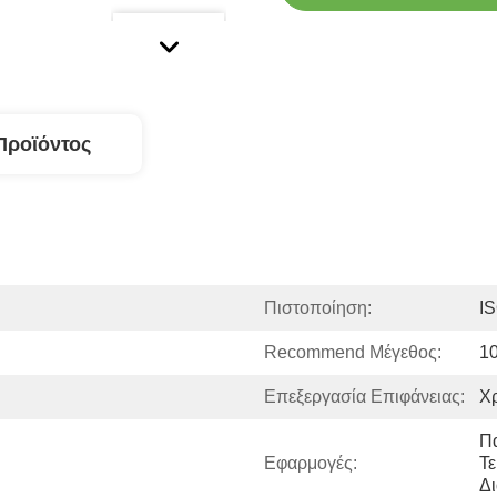
Προϊόντος
Πιστοποίηση:
I
Recommend Μέγεθος:
1
Επεξεργασία Επιφάνειας:
Χρ
Π
Εφαρμογές:
Τε
Δ