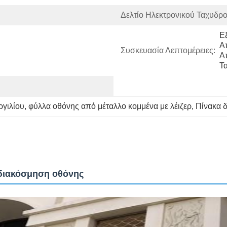
Δελτίο Ηλεκτρονικού Ταχυδρο
Ε
Α
Συσκευασία Λεπτομέρειες:
Α
Τ
ργιλίου
, 
φύλλα οθόνης από μέταλλο κομμένα με λέιζερ
, 
Πίνακα 
α διακόσμηση οθόνης