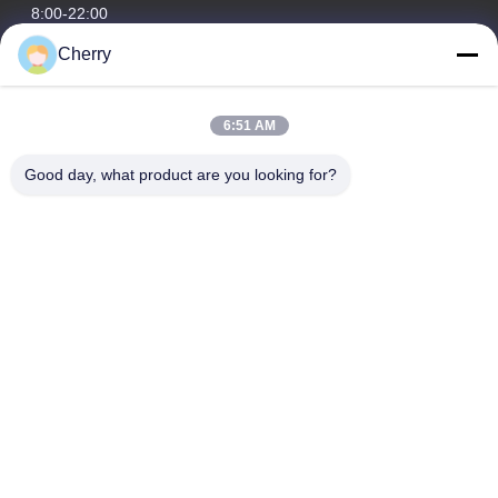
8:00-22:00
Cherry
Η διεύθυνσή μας
Διεύθυνση εταιρείας
6:51 AM
Βιομηχανικό πάρκο Hegui, Lishui, Nanhai Foshan Guangdong
P.R.China.
Good day, what product are you looking for?
Διεύθυνση εργοστασίου
Βιομηχανικό πάρκο Hegui, Lishui, Nanhai Foshan Guangdong
P.R.China.
τηλ
0086-13631413050
Κίνα Καλή ποιότητα διάτρητη πρόσοψη από αλουμίνιο
Προμηθευτής. -2026 Foshan M-CITY Aluminum Co., Ltd. Όλα τα