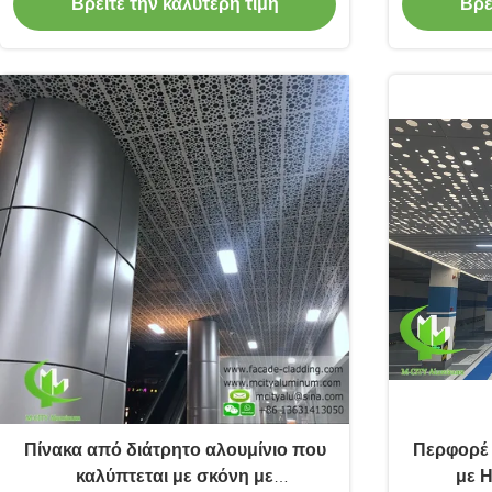
Βρείτε την καλύτερη τιμή
Βρε
εσωτερική/εξωτερική διακόσμηση
χρώμ
Πίνακα από διάτρητο αλουμίνιο που
Περφορέ 
καλύπτεται με σκόνη με
με 