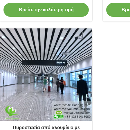
προσαρμόσιμα χρώματα RAL για
Προσ
Βρείτε την καλύτερη τιμή
Βρε
επένδυση προσόφων και πλακάκια
Συμβα
οροφής
Πυροστασία από αλουμίνιο με