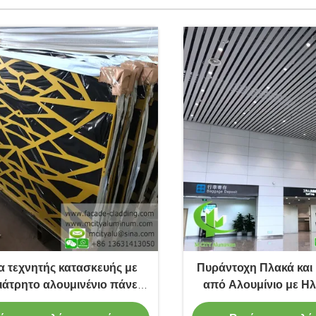
α τεχνητής κατασκευής με
Πυράντοχη Πλακά και
ιάτρητο αλουμινένιο πάνελ
από Αλουμίνιο με Η
 PVDF και προσαρμοσμένα
Βαφή και Προσαρμόσι