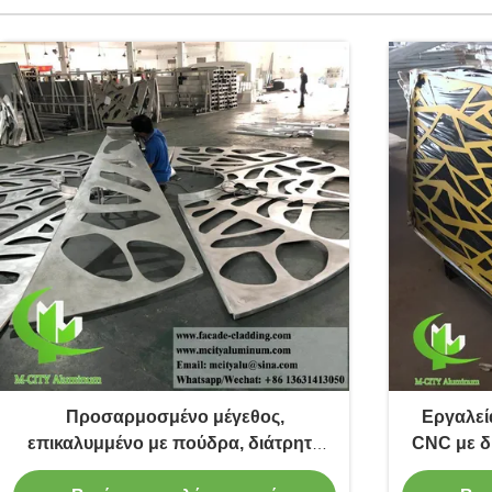
Προσαρμοσμένο μέγεθος,
Εργαλεί
επικαλυμμένο με πούδρα, διάτρητο
CNC με δ
πάνελ οροφής αλουμινίου για
με χρώμα