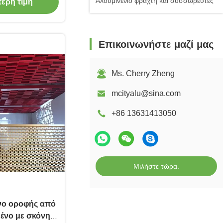
Αλουμινένιο φράχτη και συσσωρευτές
τερη τιμή
τερική Χρήση
Επικοινωνήστε μαζί μας
Ms. Cherry Zheng
mcityalu@sina.com
+86 13631413050
Μιλήστε τώρα.
ο οροφής από
μένο με σκόνη