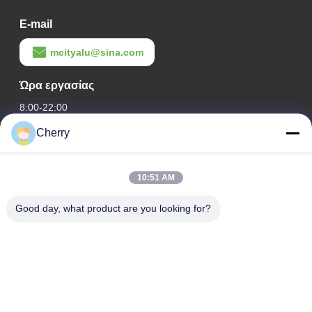
E-mail
mcityalu@sina.com
Ώρα εργασίας
8:00-22:00
Cherry
Η διεύθυνσή μας
Διεύθυνση εταιρείας
10:51 AM
Βιομηχανικό πάρκο Hegui, Lishui, Nanhai Foshan Guangdong
P.R.China.
Good day, what product are you looking for?
Διεύθυνση εργοστασίου
Βιομηχανικό πάρκο Hegui, Lishui, Nanhai Foshan Guangdong
P.R.China.
τηλ
0086-13631413050