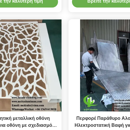
ε την καλύτερη τιμή
Βρείτε την καλύτερ
AL και μέγιστο μέγεθος
1000x2000m
1600x4000mm
ητική μεταλλική οθόνη
Περφορέ Παράθυρο Αλου
νια οθόνη με σχεδιασμό
Ηλεκτροστατική Βαφή γ