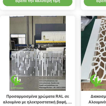
Βρείτε την καλύτερη τιμή
Βρείτ
παραθύρων και πάνελ προσόψεων
χρώματα R
Προσαρμοσμένα χρώματα RAL σε
Διακοσμ
αλουμίνιο με ηλεκτροστατική βαφή, με
Αλουμινέ