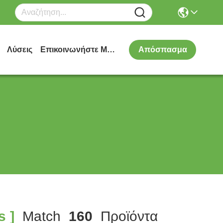
Λύσεις
Επικοινωνήστε Μαζί Μας
Απόσπασμα
 ]
Match
160
Προϊόντα