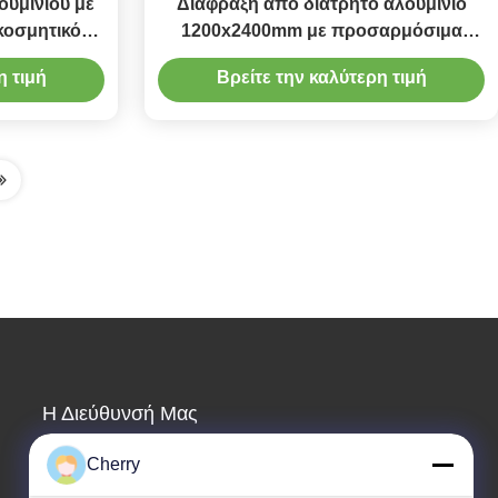
ουμινίου με
Διάφραξη από διάτρητο αλουμίνιο
κοσμητικό
1200x2400mm με προσαρμόσιμα
ζερ
μοτίβα για πρόσοψη και επένδυση
η τιμή
Βρείτε την καλύτερη τιμή
Η Διεύθυνσή Μας
Διεύθυνση Εταιρείας
Cherry
Βιομηχανικό Πάρκο Hegui, Lishui, Nanhai Foshan