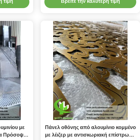
η τιμή
Βρείτε την καλύτερη τιμή
m
προσαρμοσμένα μοτίβα για το τοίχο
κουρτίνας προσόψεως
μινίου με
Πάνελ οθόνης από αλουμίνιο κομμένο
ια Πρόσοψη
με λέιζερ με αντισκωριακή επίστρωση