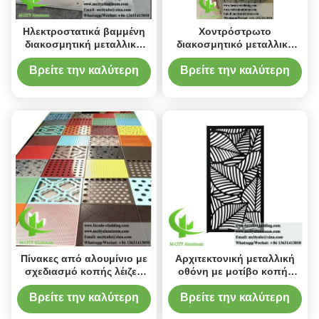
Ηλεκτροστατικά βαμμένη
Χοντρόστρωτο
διακοσμητική μεταλλική
διακοσμητικό μεταλλικό
οθόνη με προσαρμοσμένο
οθόνη φύλλο αλουμινίου
σχέδιο, κομμένο με λέιζερ
με προσαρμόσιμα
Βρείτε την καλύτερη
Βρείτε την καλύτερη
πάνελ αλουμινίου σε
χρώματα RAL και πάχος 3
τιμή
τιμή
μέγεθος 1000x2000mm
mm
Πίνακες από αλουμίνιο με
Αρχιτεκτονική μεταλλική
σχεδιασμό κοπής λέιζερ
οθόνη με μοτίβο κοπής
για προσαρμόσιμη οθόνη
λέιζερ και επικαλυμμένο με
ιδιωτικότητας
σκόνη φινίρισμα σε
Βρείτε την καλύτερη
Βρείτε την καλύτερη
προσαρμόσιμα μεγέθη