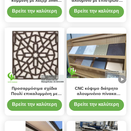
κομμένη με λέιζερ 3mm
αλουμίνιο με επίστρωση
πάχους με
σκόνης 1200x2400mm CNC
προσαρμοσμένα σχέδια
χαραγμένο διάτρητο
Βρείτε την καλύτερη
Βρείτε την καλύτερη
και φινίρισμα βαφής
μεταλλικό οθόνο για
τιμή
τιμή
πούδρας
αρχιτεκτονική επένδυση
Προσαρμόσιμα σχέδια
CNC κόψιμο διάτρητο
Πουλί επικαλυμμένη με
αλουμινένιο πίνακα
αλουμίνιο οθόνη
προσόψεως με σκόνη
Μεταλλική οθόνη Laser
επικαλυμμένο φινίρισμα
Βρείτε την καλύτερη
Βρείτε την καλύτερη
Cut Panel 1000x2000mm
και εξατομικεύσιμα μοτίβα
τιμή
τιμή
για αρχιτεκτονική
διακόσμηση οθόνης
μετάλλου