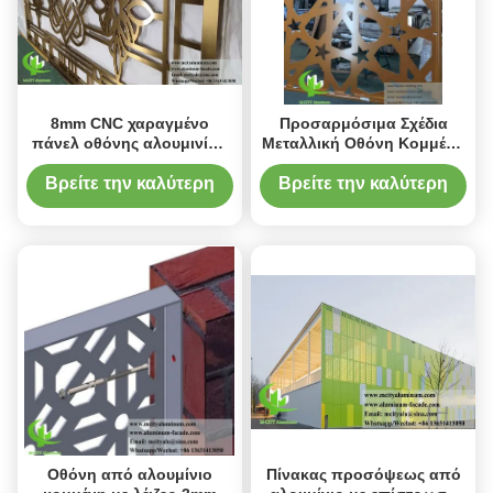
8mm CNC χαραγμένο
Προσαρμόσιμα Σχέδια
πάνελ οθόνης αλουμινίου
Μεταλλική Οθόνη Κομμένη
με φινίρισμα βαφής
με Λέιζερ με Επιφάνεια
πούδρας και
Βαμμένη με
Βρείτε την καλύτερη
Βρείτε την καλύτερη
προσαρμόσιμα σχέδια για
Ηλεκτροστατική Βαφή και
τιμή
τιμή
διακόσμηση
Πάχος 3mm για
Διακόσμηση Προσόψεων
και Φραχτών
Οθόνη από αλουμίνιο
Πίνακας προσόψεως από