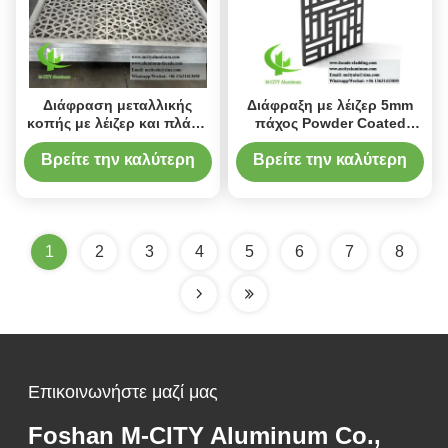
Διάφραση μεταλλικής
Διάφραξη με λέιζερ 5mm
κοπής με λέιζερ και πλάνο
πάχος Powder Coated
κοπής με λέιζερ
Aluminum Privacy Screen
αλουμινίου με
Διακοσμητικό πάνελ για
Βρείτε την καλύτερη
Βρείτε την καλύτερη
προσαρμόσιμο σχέδιο σε
επένδυση προσόφων
τιμή
τιμή
μέγεθος 1200x2400mm
1
2
3
4
5
6
7
8
Επικοινωνήστε μαζί μας
Foshan M-CITY Aluminum Co.,