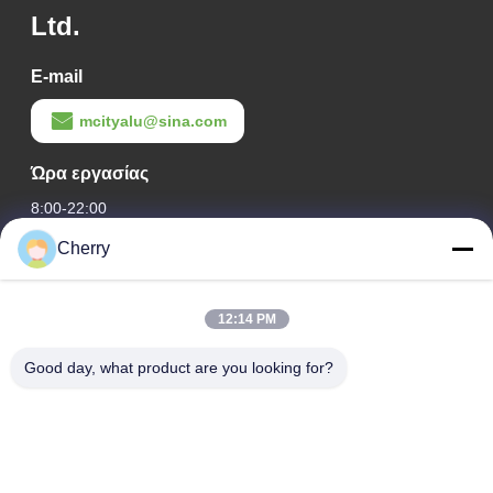
Ltd.
E-mail
mcityalu@sina.com
Ώρα εργασίας
8:00-22:00
Cherry
Η διεύθυνσή μας
Διεύθυνση εταιρείας
12:14 PM
Βιομηχανικό πάρκο Hegui, Lishui, Nanhai Foshan Guangdong
P.R.China.
Good day, what product are you looking for?
Διεύθυνση εργοστασίου
Βιομηχανικό πάρκο Hegui, Lishui, Nanhai Foshan Guangdong
P.R.China.
τηλ