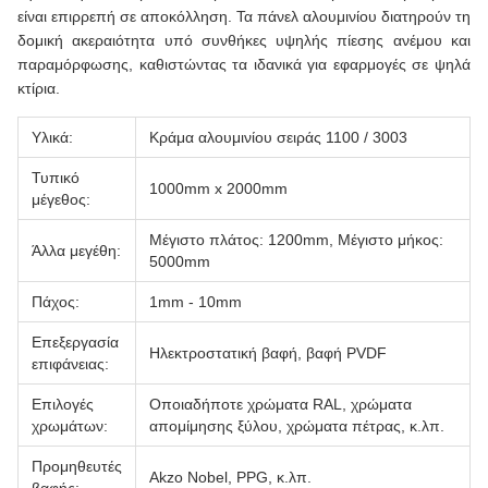
είναι επιρρεπή σε αποκόλληση. Τα πάνελ αλουμινίου διατηρούν τη
δομική ακεραιότητα υπό συνθήκες υψηλής πίεσης ανέμου και
παραμόρφωσης, καθιστώντας τα ιδανικά για εφαρμογές σε ψηλά
κτίρια.
Υλικά:
Κράμα αλουμινίου σειράς 1100 / 3003
Τυπικό
1000mm x 2000mm
μέγεθος:
Μέγιστο πλάτος: 1200mm, Μέγιστο μήκος:
Άλλα μεγέθη:
5000mm
Πάχος:
1mm - 10mm
Επεξεργασία
Ηλεκτροστατική βαφή, βαφή PVDF
επιφάνειας:
Επιλογές
Οποιαδήποτε χρώματα RAL, χρώματα
χρωμάτων:
απομίμησης ξύλου, χρώματα πέτρας, κ.λπ.
Προμηθευτές
Akzo Nobel, PPG, κ.λπ.
βαφής: