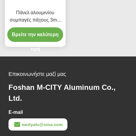
Πάνελ αλουμινίου
συμπαγές πάχους 3mm
με βαφή PVDF για
προσαρμόσιμη επένδυση
Βρείτε την καλύτερη
προσόψεων
τιμή
Επικοινωνήστε μαζί μας
Foshan M-CITY Aluminum Co.,
Ltd.
E-mail
mcityalu@sina.com