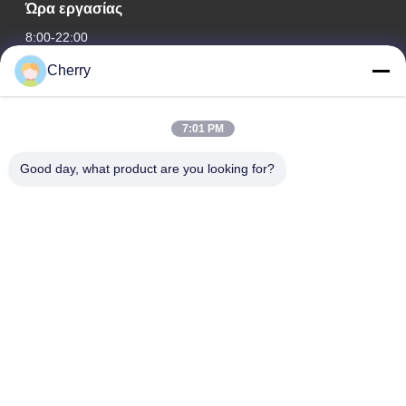
Ώρα εργασίας
8:00-22:00
Cherry
Η διεύθυνσή μας
Διεύθυνση εταιρείας
7:01 PM
Βιομηχανικό πάρκο Hegui, Lishui, Nanhai Foshan Guangdong
P.R.China.
Good day, what product are you looking for?
Διεύθυνση εργοστασίου
Βιομηχανικό πάρκο Hegui, Lishui, Nanhai Foshan Guangdong
P.R.China.
τηλ
0086-13631413050
Κίνα Καλή ποιότητα διάτρητη πρόσοψη από αλουμίνιο