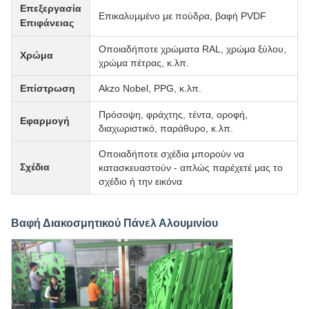
Επεξεργασία
Επικαλυμμένο με πούδρα, βαφή PVDF
Επιφάνειας
Οποιαδήποτε χρώματα RAL, χρώμα ξύλου,
Χρώμα
χρώμα πέτρας, κ.λπ.
Επίστρωση
Akzo Nobel, PPG, κ.λπ.
Πρόσοψη, φράχτης, τέντα, οροφή,
Εφαρμογή
διαχωριστικό, παράθυρο, κ.λπ.
Οποιαδήποτε σχέδια μπορούν να
Σχέδια
κατασκευαστούν - απλώς παρέχετέ μας το
σχέδιο ή την εικόνα
Βαφή Διακοσμητικού Πάνελ Αλουμινίου