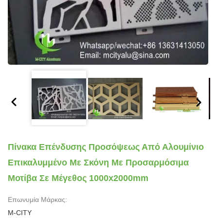
Πίνακα Επένδυσης Προσόψεως Από Αλουμίνιο
Επικαλυμμένο Με Σκόνη Με Προσαρμόσιμα
Μοτίβα Σε Μέγεθος 1000x2000mm
Επωνυμία Μάρκας:
M-CITY