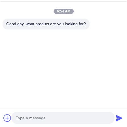
Για διακόσμηση φράχτη
6:54 AM
Good day, what product are you looking for?
Κατεβάστε τον κατάλογό μας για να επιλέξετε περισσότερα
σχέδια και μοτίβα:
Διάτρητο πάνελ αλουμινίου Μέρος 1.pdf
Κατασκευάζουμε επίσης περσίδες αλουμινίου. Επικοινωνήστε
μαζί μας εάν τα χρειάζεστε - θα κάνουμε το καλύτερο δυνατό
για να υποστηρίξουμε το έργο σας.