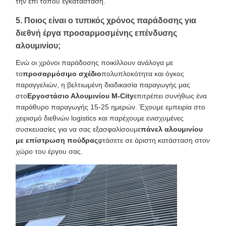
την επί τόπου εγκατάσταση.
5. Ποιος είναι ο τυπικός χρόνος παράδοσης για
διεθνή έργα προσαρμοσμένης επένδυσης
αλουμινίου;
Ενώ οι χρόνοι παράδοσης ποικίλλουν ανάλογα με
το
προσαρμόσιμο σχέδιο
πολυπλοκότητα και όγκος
παραγγελιών, η βελτιωμένη διαδικασία παραγωγής μας
στο
Εργοστάσιο Αλουμινίου M-City
επιτρέπει συνήθως ένα
παράθυρο παραγωγής 15-25 ημερών. Έχουμε εμπειρία στο
χειρισμό διεθνών logistics και παρέχουμε ενισχυμένες
συσκευασίες για να σας εξασφαλίσουμε
πάνελ αλουμινίου
με επίστρωση πούδρας
φτάσετε σε άριστη κατάσταση στον
χώρο του έργου σας.