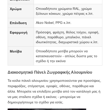
Οποιαδήποτε χρώματα RAL, χρώμα
Χρώμα
ξύλινων κόκκων, χρώμα πέτρας κ.λπ.
Akzo Nobel, PPG κ.λπ.
Επένδυση
Πρόσοψη, φράχτη, θόλος τοίχου, οροφή,
Εφαρμογή
οθόνη, παράθυρο, μπαλκόνι, πάνελ
ιδιωτικότητας, διαχωριστικά χώρου κ.λπ.
Οποιαδήποτε μοτίβα μπορούν να
Μοτίβα
κατασκευαστούν - απλώς δώστε μας το
σχέδιο ή την εικόνα
Διακοσμητικό Πάνελ Ζωγραφικής Αλουμινίου
Τα κοίλα πάνελ αλουμινίου χρησιμοποιούνται για προσόψεις,
περιφράξεις, στέγαστρα, οροφές, οθόνες, παράθυρα και
άλλα. Μπορείτε να επιλέξετε μοτίβα από τον κατάλογό μας ή
να μας στείλετε σχέδια ή εικόνες - μπορούμε να
δημιουργήσουμε το σχέδιο για εσάς.