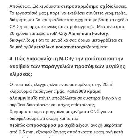
Απολύτως. Ειδικευόμαστε σε
προσαρμόσιμο σχέδιο
λύσεις.
Το εργοστάσιό μας μπορεί να εκτελέσει σύνθετες γεωμετρίες,
διάτρητα μοτίβα και τρισδιάστατα σχήματα με βάση τα σχέδια
CAD ή τις αρχιτεκτονικές σας προδιαγραφές. Με πάνω από
20 χρόνια εμπειρία στο
M-City Aluminium Factory
,
διασφαλίζουμε ότι το μοναδικό σας όραμα μεταφράζεται σε
δομικά ορθό
μεταλλικό κουρτινότοιχο
εξαρτήματα.
4. Πώς διασφαλίζει η M-City την ποιότητα και την
ακρίβεια των παραγγελιών προσόψεων μεγάλης
κλίμακας;
Ο ποιοτικός έλεγχος είναι ενσωματωμένος στην 20ετή
κληρονομιά παραγωγής μας. Κάθε
3003 κράμα
αλουμινίου
Το πάνελ υποβάλλεται σε αυστηρό έλεγχο για
ακρίβεια διαστάσεων και πάχος επίστρωσης.
Χρησιμοποιούμε προηγμένα μηχανήματα CNC για να
διασφαλίσουμε ότι ακόμη και τα πιο
περίπλοκα
προσαρμόσιμα σχέδια
έχουν ανοχή μικρότερη
από 0,5 mm, εξασφαλίζοντας απρόσκοπτη εφαρμογή κατά