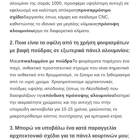
αλουμίνιο της σειράς 1000, προσφέρει υψηλότερη αντοχή σε
εφελκυσμό και καλύτερη απόκριση
προσαρμόσιμο
σχέδιο
διεργασίες όπως κάμψη και σκάλισμα CNC,
καθιστώντας το ιδανικό για μεγάλης κλίμακας
πρόσοψη
αλουμινίου
έργα σε διαφορετικά κλίματα.
2. Ποια είναι τα οφέλη από τη χρήση φινιρισμάτων
με βαφή πούδρας σε εξωτερικά πάνελ αλουμινίου;
Μας
επικαλυμμένο με πούδρα
Τα φινιρίσματα παρέχουν ένα
παχύ, ανθεκτικό προστατευτικό στρώμα που είναι σημαντικά
πιο ανθεκτικό στο θρυμματισμό, το ξύσιμο και το ξεθώριασμα
από το υγρό χρώμα. Χρησιμοποιούμε αρχιτεκτονικές
πούδρες υψηλής απόδοσης (όπως το AkzoNobel) που
διασφαλίζουν την
επένδυση πρόσοψης αλουμινίου
διατηρεί
την ακεραιότητα χρώματος και την αντοχή του στην
υπεριώδη ακτινοβολία για 10-15 χρόνια, μειώνοντας το
μακροπρόθεσμο κόστος συντήρησης για εμπορικά κτίρια.
3. Μπορώ να υποβάλω ένα κατά παραγγελία
αρχιτεκτονικό σχέδιο για τα πάνελ κουρτινών μου;