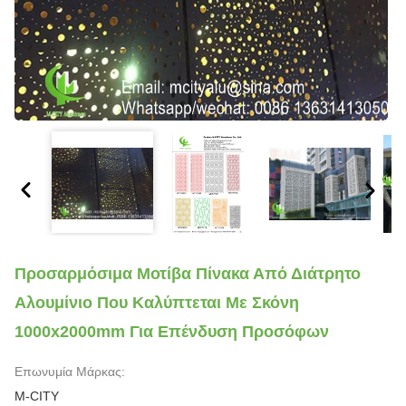
Προσαρμόσιμα Μοτίβα Πίνακα Από Διάτρητο
Αλουμίνιο Που Καλύπτεται Με Σκόνη
1000x2000mm Για Επένδυση Προσόφων
Επωνυμία Μάρκας:
M-CITY