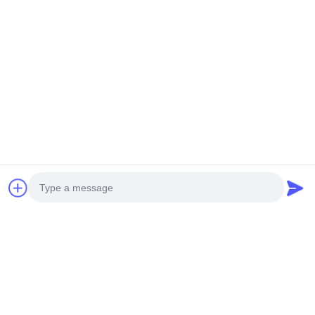
κοπής λέιζερ για
τιμή
επένδυση προσόφων
Επικοινωνήστε μαζί μας
Foshan M-CITY Aluminum Co.,
Ltd.
E-mail
mcityalu@sina.com
Ώρα εργασίας
8:00-22:00
Η διεύθυνσή μας
Photo
Διεύθυνση εταιρείας
Video Call
Βιομηχανικό πάρκο Hegui, Lishui, Nanhai Foshan Guangdong