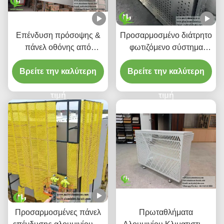
Επένδυση πρόσοψης &
Προσαρμοσμένο διάτρητο
πάνελ οθόνης από
φωτιζόμενο σύστημα
διάτρητο αλουμίνιο
οροφής αλουμινίου με
προσαρμοσμένης κλίσης
Βρείτε την καλύτερη
ενσωματωμένη στέγαση
Βρείτε την καλύτερη
LED και μοτίβα κομμένα
τιμή
με λέιζερ CNC
τιμή
Προσαρμοσμένες πάνελ
Πρωταθλήματα