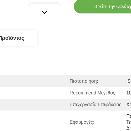
Βρείτε Την Καλύτε
Προϊόντος
Πιστοποίηση:
I
Recommend Μέγεθος:
1
Επεξεργασία Επιφάνειας:
Χρ
Π
Εφαρμογές:
Τε
Δ