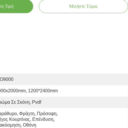
ρη Τιμή
Μιλήστε Τώρα.
SO9000
000x2000mm, 1200*2400mm
ώμα Σε Σκόνη, Pvdf
αράθυρο, Φράχτη, Πρόσοψη, 
ίχος Κουρτίνας, Επένδυση, 
ιακόσμηση, Οθόνη