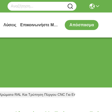
Λύσεις
Επικοινωνήστε Μαζί Μας
Απόσπασμα
α Χρώματα RAL Και Τρύπηση Πύργου CNC Για Επένδυση Προσόφων