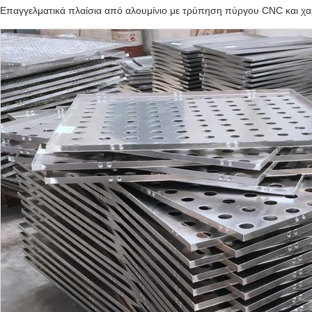
Επαγγελματικά πλαίσια από αλουμίνιο με τρύπηση πύργου CNC και χαρ