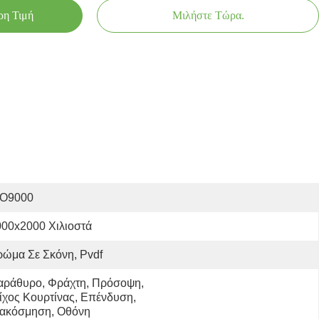
ρη Τιμή
Μιλήστε Τώρα.
SO9000
000x2000 Χιλιοστά
ώμα Σε Σκόνη, Pvdf
αράθυρο, Φράχτη, Πρόσοψη, 
ίχος Κουρτίνας, Επένδυση, 
ιακόσμηση, Οθόνη