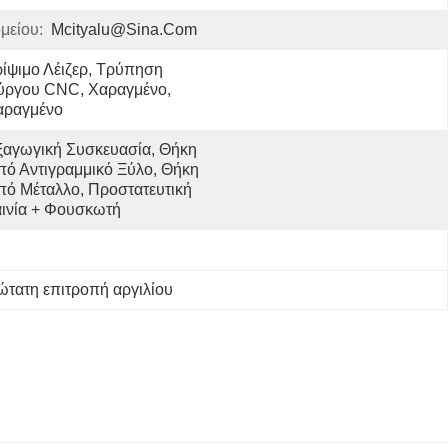
μείου:
Mcityalu@sina.com
ίψιμο Λέιζερ, Τρύπηση 
ύργου CNC, Χαραγμένο, 
αραγμένο
ξαγωγική Συσκευασία, Θήκη 
πό Αντιγραμμικό Ξύλο, Θήκη 
πό Μέταλλο, Προστατευτική 
αινία + Φουσκωτή 
ώτατη επιτροπή αργιλίου