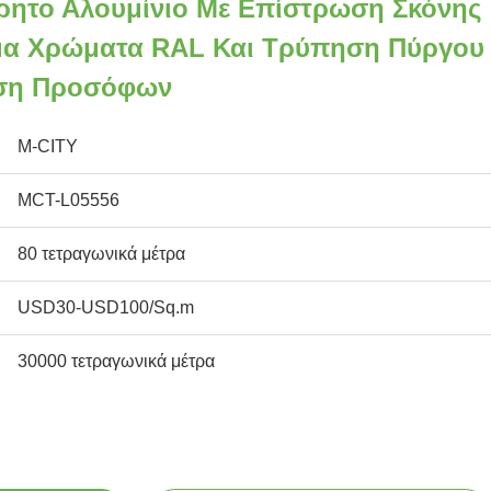
ρητο Αλουμίνιο Με Επίστρωση Σκόνης
α Χρώματα RAL Και Τρύπηση Πύργου
υση Προσόφων
M-CITY
MCT-L05556
80 τετραγωνικά μέτρα
USD30-USD100/Sq.m
30000 τετραγωνικά μέτρα