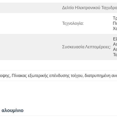
Δελτίο Ηλεκτρονικού Ταχυδρο
Τρ
Τεχνολογία:
Π
Χ
Ε
Α
Συσκευασία Λεπτομέρειες:
Α
Τ
σοψης
, 
Πίνακας εξωτερικής επένδυσης τοίχου
, 
διατρυπημένη αν
 αλουμίνιο