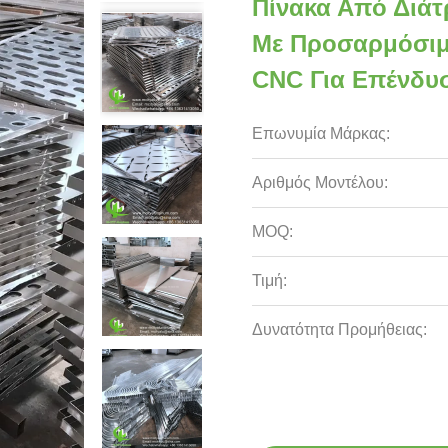
Πίνακα Από Διάτ
Με Προσαρμόσιμ
CNC Για Επένδ
Επωνυμία Μάρκας:
Αριθμός Μοντέλου:
MOQ:
Τιμή:
Δυνατότητα Προμήθειας: