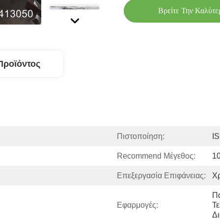
Βρείτε Την Καλύτε
Προϊόντος
Πιστοποίηση:
I
Recommend Μέγεθος:
1
Επεξεργασία Επιφάνειας:
Χρ
Π
Εφαρμογές:
Τε
Δ