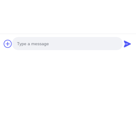
Photo
Video Call
Audio Call