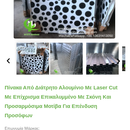
Πίνακα Από Διάτρητο Αλουμίνιο Με Laser Cut
Με Επίχρισμα Επικαλυμμένο Με Σκόνη Και
Προσαρμόσιμα Μοτίβα Για Επένδυση
Προσόφων
Επωνυμία Μάρκας: