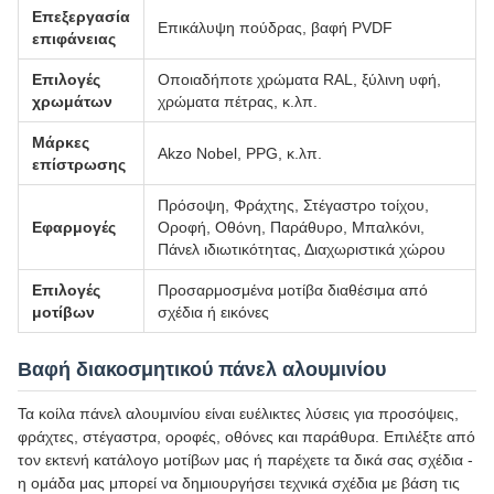
Επεξεργασία
Επικάλυψη πούδρας, βαφή PVDF
επιφάνειας
Επιλογές
Οποιαδήποτε χρώματα RAL, ξύλινη υφή,
χρωμάτων
χρώματα πέτρας, κ.λπ.
Μάρκες
Akzo Nobel, PPG, κ.λπ.
επίστρωσης
Πρόσοψη, Φράχτης, Στέγαστρο τοίχου,
Εφαρμογές
Οροφή, Οθόνη, Παράθυρο, Μπαλκόνι,
Πάνελ ιδιωτικότητας, Διαχωριστικά χώρου
Επιλογές
Προσαρμοσμένα μοτίβα διαθέσιμα από
μοτίβων
σχέδια ή εικόνες
Βαφή διακοσμητικού πάνελ αλουμινίου
Τα κοίλα πάνελ αλουμινίου είναι ευέλικτες λύσεις για προσόψεις,
φράχτες, στέγαστρα, οροφές, οθόνες και παράθυρα. Επιλέξτε από
τον εκτενή κατάλογο μοτίβων μας ή παρέχετε τα δικά σας σχέδια -
η ομάδα μας μπορεί να δημιουργήσει τεχνικά σχέδια με βάση τις