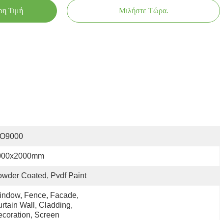
ρη Τιμή
Μιλήστε Τώρα.
SO9000
000x2000mm
wder Coated, Pvdf Paint
ndow, Fence, Facade, 
rtain Wall, Cladding, 
coration, Screen