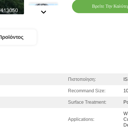
Βρείτε Την Καλύτε
Προϊόντος
Πιστοποίηση:
I
Recommand Size:
1
Surface Treatment:
Po
Wi
Applications:
Cu
De