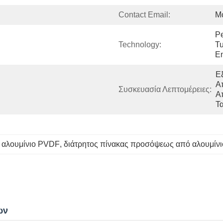
Contact Email:
M
Pe
Technology:
Tu
E
Ε
Α
Συσκευασία Λεπτομέρειες:
Α
Τ
ό αλουμίνιο PVDF
, 
διάτρητος πίνακας προσόψεως από αλουμίνι
ων