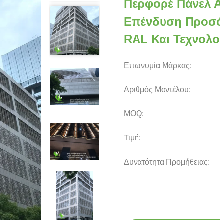
Περφορέ Πάνελ Α
Επένδυση Προσ
RAL Και Τεχνολο
Επωνυμία Μάρκας:
Αριθμός Μοντέλου:
MOQ:
Τιμή:
Δυνατότητα Προμήθειας: