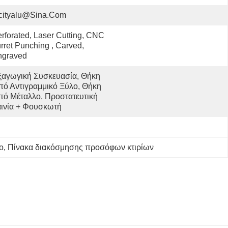
cityalu@sina.com
rforated, Laser Cutting, CNC 
rret Punching , Carved, 
ngraved
ξαγωγική Συσκευασία, Θήκη 
πό Αντιγραμμικό Ξύλο, Θήκη 
πό Μέταλλο, Προστατευτική 
αινία + Φουσκωτή 
ο
, 
Πίνακα διακόσμησης προσόφων κτιρίων