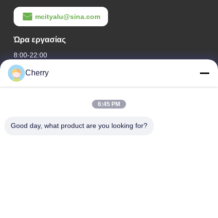
mcityalu@sina.com
Ώρα εργασίας
8:00-22:00
Cherry
Η διεύθυνσή μας
Διεύθυνση εταιρείας
6:45 PM
Βιομηχανικό πάρκο Hegui, Lishui, Nanhai Foshan Guangdong
P.R.China.
Good day, what product are you looking for?
Διεύθυνση εργοστασίου
Βιομηχανικό πάρκο Hegui, Lishui, Nanhai Foshan Guangdong
P.R.China.
τηλ
0086-13631413050