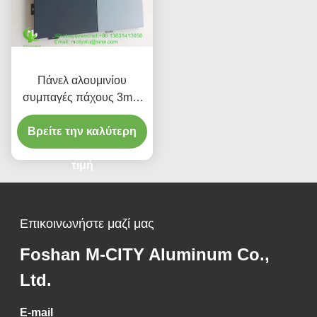
Πάνελ αλουμινίου
συμπαγές πάχους 3mm
με βαφή PVDF για
προσαρμόσιμη επένδυση
Βρείτε την καλύτερη
προσόψεων
τιμή
Επικοινωνήστε μαζί μας
Foshan M-CITY Aluminum Co.,
Ltd.
E-mail