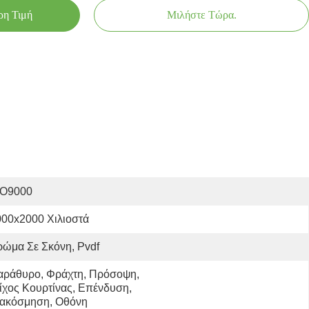
ρη Τιμή
Μιλήστε Τώρα.
SO9000
000x2000 Χιλιοστά
ώμα Σε Σκόνη, Pvdf
αράθυρο, Φράχτη, Πρόσοψη, 
ίχος Κουρτίνας, Επένδυση, 
ιακόσμηση, Οθόνη