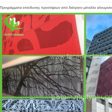
Προγράμματα επένδυσης προσόψεων από διάτρητο μέταλλο αλουμινίο