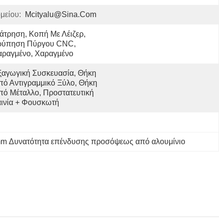
μείου:
Mcityalu@sina.com
άτρηση, Κοπή Με Λέιζερ, 
ρύπηση Πύργου CNC, 
αραγμένο, Χαραγμένο
ξαγωγική Συσκευασία, Θήκη 
πό Αντιγραμμικό Ξύλο, Θήκη 
πό Μέταλλο, Προστατευτική 
αινία + Φουσκωτή 
m Δυνατότητα επένδυσης προσόψεως από αλουμίνιο