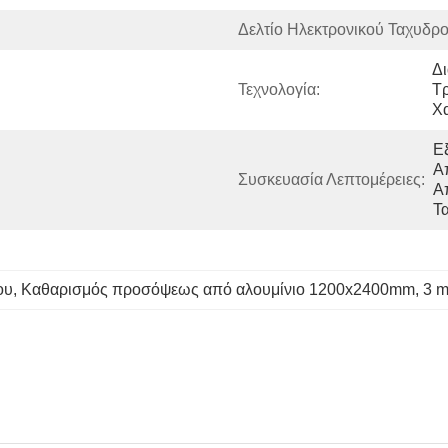
Δελτίο Ηλεκτρονικού Ταχυδρο
Δι
Τεχνολογία:
Τ
Χ
Ε
Α
Συσκευασία Λεπτομέρειες:
Α
Τ
ου
, 
Καθαρισμός προσόψεως από αλουμίνιο 1200x2400mm
, 
3 m