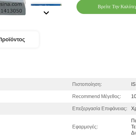
Βρείτε Την Καλύτε
Προϊόντος
Πιστοποίηση:
I
Recommend Μέγεθος:
1
Επεξεργασία Επιφάνειας:
Χρ
Π
Εφαρμογές:
Τε
Δ