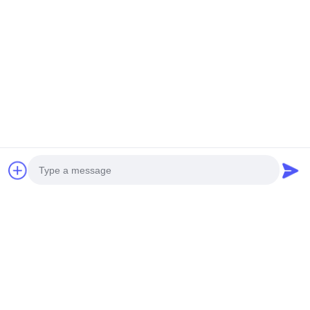
Photo
Video Call
Audio Call