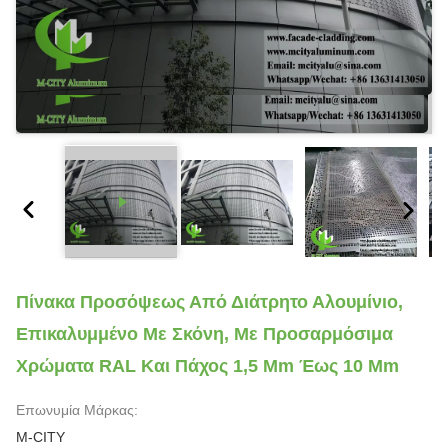
Πίνακα Προσόψεως Από Διάτρητο Αλουμίνιο,
Επικαλυμμένο Με Σκόνη, Με Προσαρμόσιμα
Χρώματα RAL Και Πάχος 1,5 Mm Έως 10 Mm
Επωνυμία Μάρκας:
M-CITY