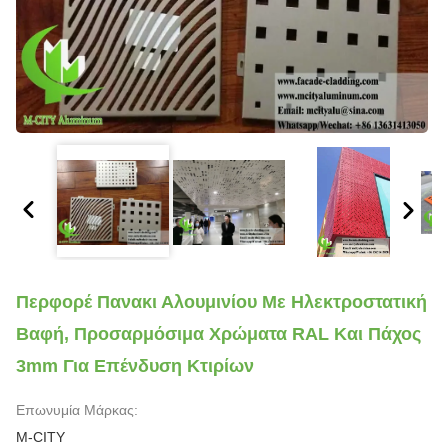
Περφορέ Πανακι Αλουμινίου Με Ηλεκτροστατική
Βαφή, Προσαρμόσιμα Χρώματα RAL Και Πάχος
3mm Για Επένδυση Κτιρίων
Επωνυμία Μάρκας:
M-CITY