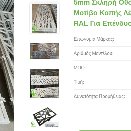
5mm Σκληρή Οθό
Μοτίβο Κοπής Λ
RAL Για Επένδ
Επωνυμία Μάρκας:
Αριθμός Μοντέλου:
MOQ:
Τιμή:
Δυνατότητα Προμήθειας: