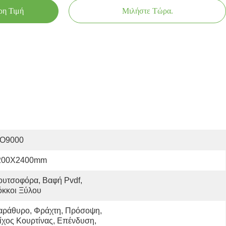
ρη Τιμή
Μιλήστε Τώρα.
SO9000
200X2400mm
υτσοφόρα, Βαφή Pvdf, 
όκκοι Ξύλου
αράθυρο, Φράχτη, Πρόσοψη, 
ίχος Κουρτίνας, Επένδυση, 