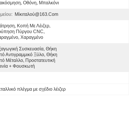
ιακόσμηση, Οθόνη, Μπαλκόνι
μείου:
Μίκιταλού@163.com
άτρηση, Κοπή Με Λέιζερ, 
ρύπηση Πύργου CNC, 
αραγμένο, Χαραγμένο
ξαγωγική Συσκευασία, Θήκη 
πό Αντιγραμμικό Ξύλο, Θήκη 
πό Μέταλλο, Προστατευτική 
αινία + Φουσκωτή 
εταλλικό πλέγμα με σχέδιο λέιζερ