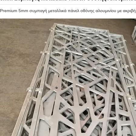
Premium 5mm συμπαγή μεταλλικά πάνελ οθόνης αλουμινίου με ακριβή σχ