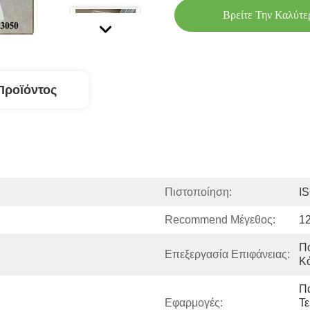
Βρείτε Την Καλύτε
Προϊόντος
Πιστοποίηση:
I
Recommend Μέγεθος:
1
Πο
Επεξεργασία Επιφάνειας:
Κ
Π
Εφαρμογές:
Τε