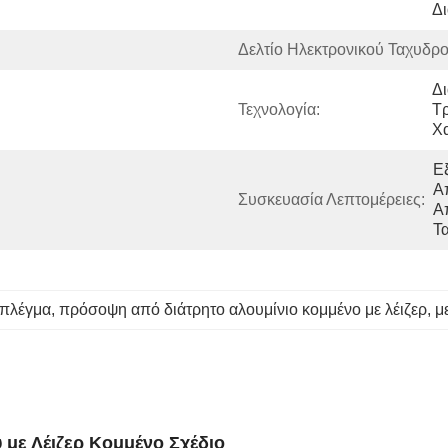
Δ
Δελτίο Ηλεκτρονικού Ταχυδρο
Δι
Τεχνολογία:
Τ
Χ
Ε
Α
Συσκευασία Λεπτομέρειες:
Α
Τ
 πλέγμα
, 
πρόσοψη από διάτρητο αλουμίνιο κομμένο με λέιζερ
, 
μ
με Λέιζερ Κομμένο Σχέδιο