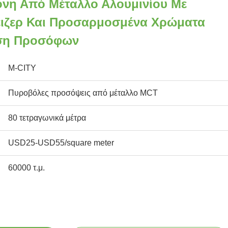
νη Από Μέταλλο Αλουμινίου Με
έιζερ Και Προσαρμοσμένα Χρώματα
υση Προσόφων
M-CITY
Πυροβόλες προσόψεις από μέταλλο MCT
80 τετραγωνικά μέτρα
USD25-USD55/square meter
60000 τ.μ.