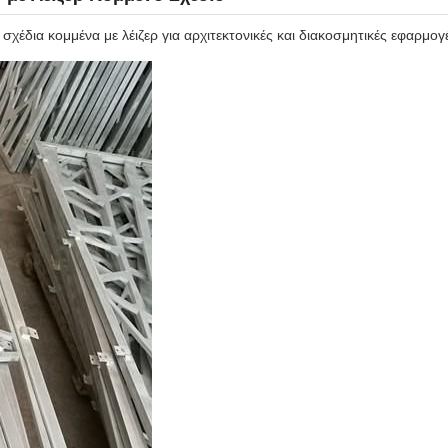
έδια κομμένα με λέιζερ για αρχιτεκτονικές και διακοσμητικές εφαρμογ