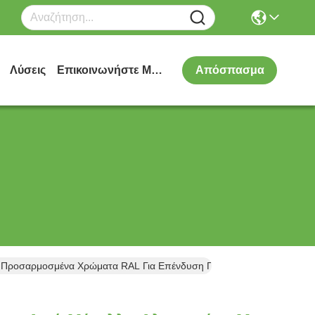
Λύσεις
Επικοινωνήστε Μαζί Μας
Απόσπασμα
αι Προσαρμοσμένα Χρώματα RAL Για Επένδυση Προσόφων