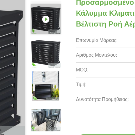
Προσαρμοσμένο 
Κάλυμμα Κλιματι
Βέλτιστη Ροή Αέ
Επωνυμία Μάρκας:
Αριθμός Μοντέλου:
MOQ:
Τιμή:
Δυνατότητα Προμήθειας: