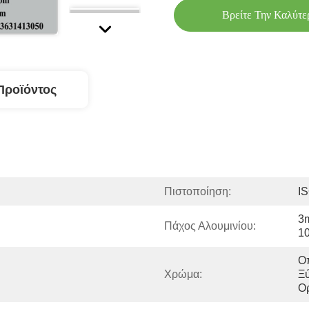
Βρείτε Την Καλύτε
Προϊόντος
Πιστοποίηση:
I
3
Πάχος Αλουμινίου:
1
Οπ
Χρώμα:
Ξύ
Ορ