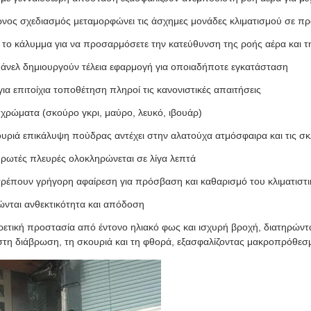
νος σχεδιασμός μεταμορφώνει τις άσχημες μονάδες κλιματισμού σε προ
το κάλυμμα για να προσαρμόσετε την κατεύθυνση της ροής αέρα και 
άνελ δημιουργούν τέλεια εφαρμογή για οποιαδήποτε εγκατάσταση
α επιτοίχια τοποθέτηση πληροί τις κανονιστικές απαιτήσεις
 χρώματα (σκούρο γκρι, μαύρο, λευκό, ιβουάρ)
υριά επικάλυψη πούδρας αντέχει στην αλατούχα ατμόσφαιρα και τις σκ
ρωτές πλευρές ολοκληρώνεται σε λίγα λεπτά
ρέπουν γρήγορη αφαίρεση για πρόσβαση και καθαρισμό του κλιματιστ
ώνται ανθεκτικότητα και απόδοση
τική προστασία από έντονο ηλιακό φως και ισχυρή βροχή, διατηρώντας
 στη διάβρωση, τη σκουριά και τη φθορά, εξασφαλίζοντας μακροπρόθεσμ