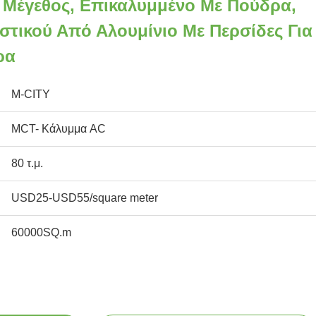
Μέγεθος, Επικαλυμμένο Με Πούδρα,
στικού Από Αλουμίνιο Με Περσίδες Για
ρα
M-CITY
MCT- Κάλυμμα AC
80 τ.μ.
USD25-USD55/square meter
60000SQ.m