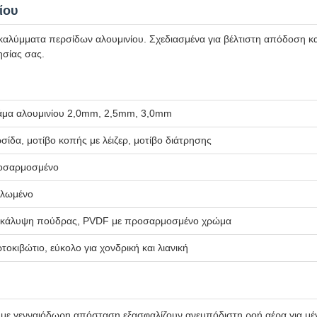
ίου
αλύμματα περσίδων αλουμινίου. Σχεδιασμένα για βέλτιστη απόδοση κα
ησίας σας.
άμα αλουμινίου 2,0mm, 2,5mm, 3,0mm
σίδα, μοτίβο κοπής με λέιζερ, μοτίβο διάτρησης
οσαρμοσμένο
πλωμένο
ικάλυψη πούδρας, PVDF με προσαρμοσμένο χρώμα
τοκιβώτιο, εύκολο για χονδρική και λιανική
 με γενναιόδωρη απόσταση εξασφαλίζουν ανεμπόδιστη ροή αέρα για μέ