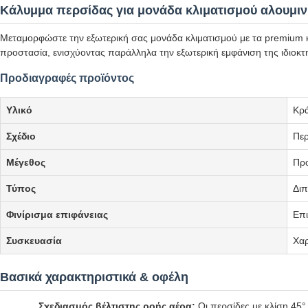
Κάλυμμα περσίδας για μονάδα κλιματισμού αλουμιν
Μεταμορφώστε την εξωτερική σας μονάδα κλιματισμού με τα premium κ
προστασία, ενισχύοντας παράλληλα την εξωτερική εμφάνιση της ιδιοκτ
Προδιαγραφές προϊόντος
Υλικό
Κρ
Σχέδιο
Περ
Μέγεθος
Πρ
Τύπος
Δι
Φινίρισμα επιφάνειας
Επ
Συσκευασία
Χαρ
Βασικά χαρακτηριστικά & οφέλη
Σχεδιασμός βέλτιστης ροής αέρα:
Οι περσίδες με κλίση 45°