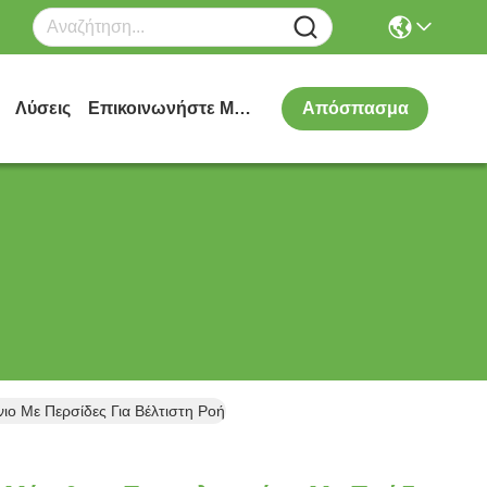
Λύσεις
Επικοινωνήστε Μαζί Μας
Απόσπασμα
ο Με Περσίδες Για Βέλτιστη Ροή Αέρα