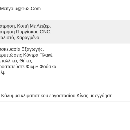
Mcityalu@163.com
άτρηση, Κοπή Με Λέιζερ, 
ιάτρηση Πυργίσκου CNC, 
αλιστό, Χαραγμένο
υσκευασία Εξαγωγής, 
εριπτώσεις Κόντρα Πλακέ, 
ταλλικές Θήκες, 
ροστατεύστε Φιλμ+ Φούσκα 
ιλμ
 
Κάλυμμα κλιματιστικού εργοστασίου Κίνας με εγγύηση