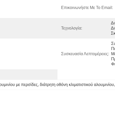
Επικοινωνήστε Με Το Email:
Δι
Τεχνολογία:
Δ
Σκ
Σ
Π
Συσκευασία Λεπτομέρειες:
Με
Π
Φ
ουμινίου με περσίδες
, 
διάτρητη οθόνη κλιματιστικού αλουμινίου
,